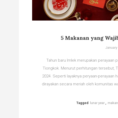
5 Makanan yang Wajib
January 
Tahun baru Imlek merupakan perayaan pe
Tiongkok. Menurut perhitungan tersebut, Ta
2024. Seperti layaknya peryaan-perayaan ha
dirayakan secara meriah oleh komunitas w
Tagged
lunar year
,
makan