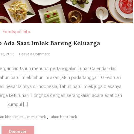
Foodspot Info
 Ada Saat Imlek Bareng Keluarga
on
15, 2025
Leave a Comment
5
Makanan
rgantian tahun menurut pertanggalan Lunar Calendar dari
yang
hun baru Imlek tahun ini akan jatuh pada tanggal 10 Februari
Wajib
ri besar lainnya di Indonesia, Tahun baru Imlek juga biasanya
Ada
Saat
arga keturunan Tionghoa dengan serangkaian acara adat dan
Imlek
kumpul […]
Bareng
Keluarga
an khas imlek
,
menu imek
,
tahun baru imek
Discover