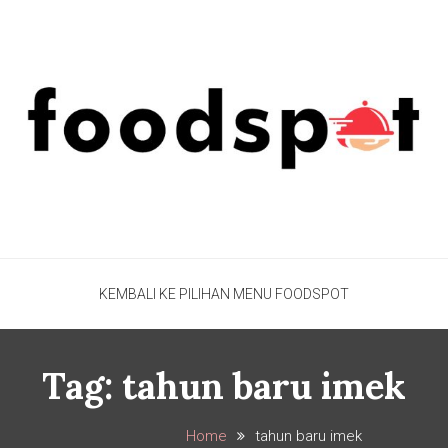
Foodspot Blog
Foodspot Blog
KEMBALI KE PILIHAN MENU FOODSPOT
Tag:
tahun baru imek
Home
tahun baru imek