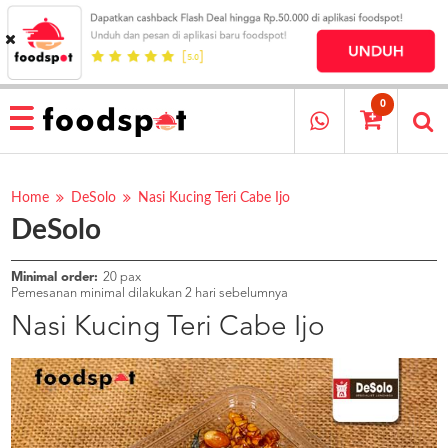
HOME
MENU
0
RESTAURANT
CARA
PESAN
Home
DeSolo
Nasi Kucing Teri Cabe Ijo
DeSolo
OUR
COMPANY
KATA
Minimal order:
20 pax
MEREKA
Pemesanan minimal dilakukan 2 hari sebelumnya
KATALOG
Nasi Kucing Teri Cabe Ijo
LOYALTY
PROGRAM
FAQ
ABOUT