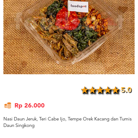
US
CATERERS
BLOG
TERMS
&
CONDITIONS
CALL
CENTER
021
5091
3494
LOGIN
DAFTAR
5.0
Rp 26.000
Nasi Daun Jeruk, Teri Cabe Ijo, Tempe Orek Kacang dan Tumis
Daun Singkong