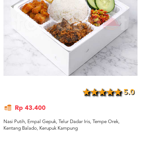
US
CATERERS
BLOG
TERMS
&
CONDITIONS
CALL
CENTER
021
5091
3494
LOGIN
DAFTAR
5.0
Rp 43.400
Nasi Putih, Empal Gepuk, Telur Dadar Iris, Tempe Orek,
Kentang Balado, Kerupuk Kampung