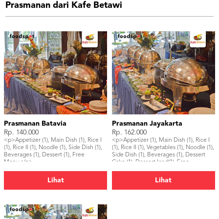
Prasmanan dari Kafe Betawi
Prasmanan Batavia
Prasmanan Jayakarta
Rp. 140.000
Rp. 162.000
<p>Appetizer (1), Main Dish (1), Rice I
<p>Appetizer (1), Main Dish (1), Rice I
(1), Rice II (1), Noodle (1), Side Dish (1),
(1), Rice II (1), Vegetables (1), Noodle (1),
Beverages (1), Dessert (1), Free
Side Dish (1), Beverages (1), Dessert
Menu</p>
Cake (1), Dessert Iced(1), Free
Menu</p>
Lihat
Lihat