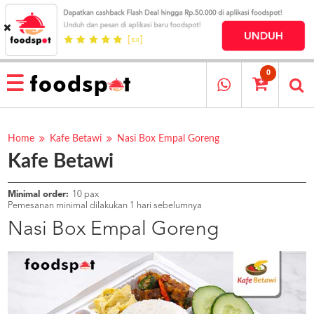
HOME
MENU
0
RESTAURANT
CARA
PESAN
Home
Kafe Betawi
Nasi Box Empal Goreng
Kafe Betawi
OUR
COMPANY
KATA
Minimal order:
10 pax
MEREKA
Pemesanan minimal dilakukan 1 hari sebelumnya
KATALOG
Nasi Box Empal Goreng
LOYALTY
PROGRAM
FAQ
ABOUT