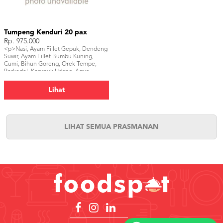
Tumpeng Kenduri 20 pax
Rp. 975.000
<p>Nasi, Ayam Fillet Gepuk, Dendeng
Suwir, Ayam Fillet Bumbu Kuning,
Cumi, Bihun Goreng, Orek Tempe,
Perkedel, Kerupuk Udang, Aqua
220ml(24pcs)</p>
Lihat
LIHAT SEMUA PRASMANAN
Copyright
©