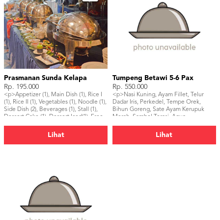
Prasmanan Sunda Kelapa
Tumpeng Betawi 5-6 Pax
Rp. 195.000
Rp. 550.000
<p>Appetizer (1), Main Dish (1), Rice I
<p>Nasi Kuning, Ayam Fillet, Telur
(1), Rice II (1), Vegetables (1), Noodle (1),
Dadar Iris, Perkedel, Tempe Orek,
Side Dish (2), Beverages (1), Stall (1),
Bihun Goreng, Sate Ayam Kerupuk
Dessert Cake (1), Dessert Iced(1), Free
Merah, Sambel Terasi, Aqua
Menu</p>
220ml(6pcs)</p>
Lihat
Lihat