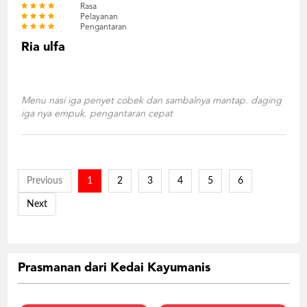
Rasa
Pelayanan
Pengantaran
Ria ulfa
Menu nasi iga penyet cobek dan sambalnya mantap. daging
iga nya empuk. pengantaran cepat
Previous
1
2
3
4
5
6
Next
Prasmanan dari Kedai Kayumanis