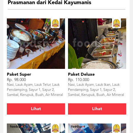
Prasmanan dari Kedai Kayumanis
Paket Super
Paket Deluxe
Rp. 98.000
Rp. 110.000
Nasi, Lauk Ayam, Lauk Telur, Lauk
Nasi, Lauk Ayam, Lauk Ikan, Lauk
Pendamping, Sayur 1, Sayur 2,
Pendamping, Sayur 1, Sayur 2,
Sambal, Kerupuk, Buah, Air Mineral
Sambal, Kerupuk, Buah, Air Mineral
220ml
220ml, Puding
Lihat
Lihat