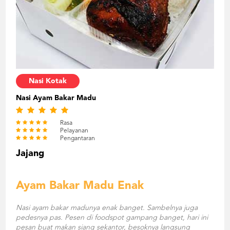
Nasi Kotak
Nasi Ayam Bakar Madu
Rasa
Pelayanan
Pengantaran
Jajang
Ayam Bakar Madu Enak
Nasi ayam bakar madunya enak banget. Sambelnya juga
pedesnya pas. Pesen di foodspot gampang banget, hari ini
pesan buat makan siang sekantor, besoknya langsung