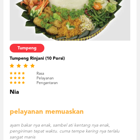
Tumpeng
Tumpeng Rinjani (10 Porsi)
Rasa
Pelayanan
Pengantaran
Nia
pelayanan memuaskan
ayam bakar nya enak, sambel ati kentang nya enak,
pengiriman tepat waktu. cuma tempe kering nya terlalu
sangat manis