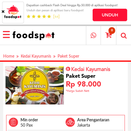
HOME
MENU
0
RESTAURANT
CARA
Home
Kedai Kayumanis
Paket Super
PESAN
OUR
Kedai Kayumanis
COMPANY
Paket Super
KATA
Rp 98.000
MEREKA
*Harga Sudah Nett
KATALOG
LOYALTY
PROGRAM
FAQ
Min order
Area Pengantaran
50 Pax
Jakarta
ABOUT