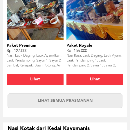
Paket Premium
Paket Royale
Rp. 127.000
Rp. 156.000
Nasi, Lauk Daging, Lauk Ayam/Ikan.
Nasi Rasa, Lauk Daging, Lauk Ayam,
Lauk Pendamping. Sayur 1. Sayur 2.
Lauk Pendamping 1, Lauk
Sambal, Kerupuk. Buah Potong, Air
Pendamping 2, Sayur 1, Sayur 2,
Mineral 220ml. Puding
Sambal, Kerupuk, Buah, Orange
Juice/Infused Water,
Lihat
Lihat
Sweets/Desserts, Puding
LIHAT SEMUA PRASMANAN
Nasi Kotak dari Kedai Kayumanis