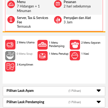
US
Menu
Pesanan
7 Hidangan + 1
2 hari sebelumnya
CATERERS
Minuman
BLOG
Server, Tax & Services
Penyajian dan Alat
Fee
3 Jam
TERMS
&
Termasuk
CONDITIONS
CALL
2 Menu Utama
1 Menu
2 Menu Sayuran
CENTER
Pendamping
021
5091
0 Menu Soup
1 Nasi
1 Menu Penutup
3494
LOGIN
DAFTAR
3 Komplimen
Pilihan Lauk Ayam
(1 Pilihan)
Pilihan Lauk Pendamping
(1 Pilihan)