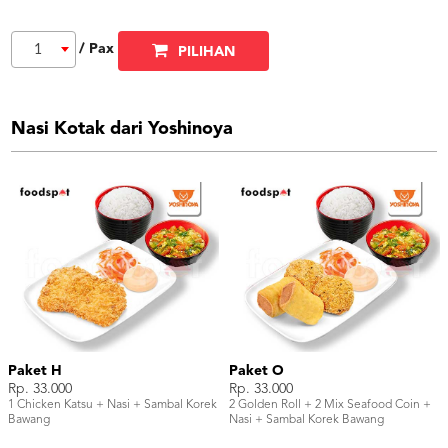
/ Pax
1
PILIHAN
Nasi Kotak dari Yoshinoya
Paket H
Paket O
Rp. 33.000
Rp. 33.000
1 Chicken Katsu + Nasi + Sambal Korek
2 Golden Roll + 2 Mix Seafood Coin +
Bawang
Nasi + Sambal Korek Bawang