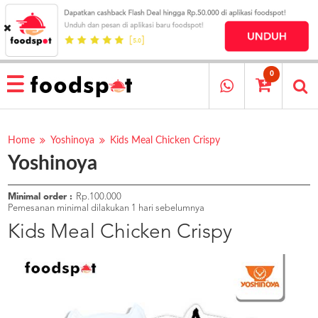
HOME
MENU
0
RESTAURANT
CARA
PESAN
Home
Yoshinoya
Kids Meal Chicken Crispy
Yoshinoya
OUR
COMPANY
KATA
Minimal order :
Rp.100.000
MEREKA
Pemesanan minimal dilakukan 1 hari sebelumnya
KATALOG
Kids Meal Chicken Crispy
LOYALTY
PROGRAM
FAQ
ABOUT