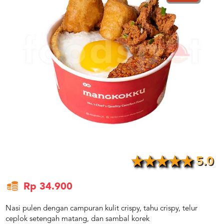
US
CATERERS
BLOG
TERMS
&
CONDITIONS
CALL
CENTER
021
5091
3494
LOGIN
DAFTAR
5.0
Rp 34.900
Nasi pulen dengan campuran kulit crispy, tahu crispy, telur
ceplok setengah matang, dan sambal korek