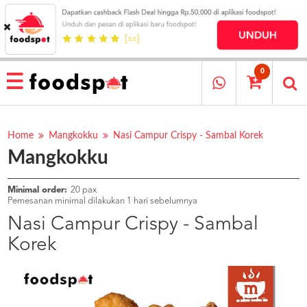
HOME
MENU
0
RESTAURANT
CARA
PESAN
Home
Mangkokku
Nasi Campur Crispy - Sambal Korek
Mangkokku
OUR
COMPANY
KATA
Minimal order:
20 pax
MEREKA
Pemesanan minimal dilakukan 1 hari sebelumnya
KATALOG
Nasi Campur Crispy - Sambal
Korek
LOYALTY
PROGRAM
FAQ
ABOUT