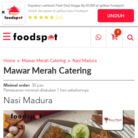
HOME
MENU
0
RESTAURANT
CARA
PESAN
Home
Mawar Merah Catering
Nasi Madura
Mawar Merah Catering
OUR
COMPANY
KATA
Minimal order:
30 pax
MEREKA
Pemesanan minimal dilakukan 1 hari sebelumnya
KATALOG
Nasi Madura
LOYALTY
PROGRAM
FAQ
ABOUT