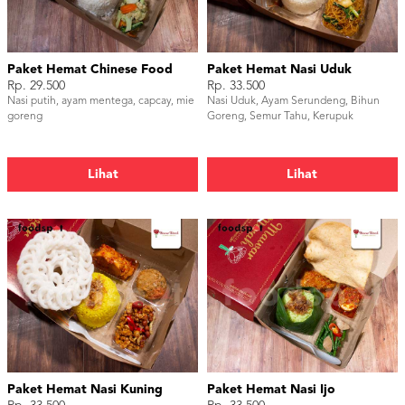
Paket Hemat Chinese Food
Paket Hemat Nasi Uduk
Rp. 29.500
Rp. 33.500
Nasi putih, ayam mentega, capcay, mie
Nasi Uduk, Ayam Serundeng, Bihun
goreng
Goreng, Semur Tahu, Kerupuk
Lihat
Lihat
Paket Hemat Nasi Kuning
Paket Hemat Nasi Ijo