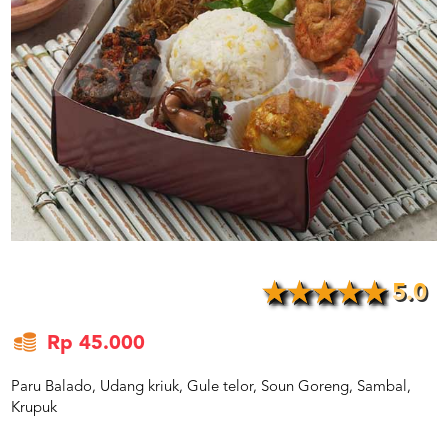
US
CATERERS
BLOG
TERMS
&
CONDITIONS
CALL
CENTER
021
5091
3494
LOGIN
DAFTAR
5.0
Rp 45.000
Paru Balado, Udang kriuk, Gule telor, Soun Goreng, Sambal,
Krupuk