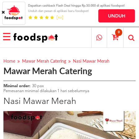
HOME
MENU
0
RESTAURANT
CARA
PESAN
Home
Mawar Merah Catering
Nasi Mawar Merah
Mawar Merah Catering
OUR
COMPANY
KATA
Minimal order:
30 pax
MEREKA
Pemesanan minimal dilakukan 1 hari sebelumnya
KATALOG
Nasi Mawar Merah
LOYALTY
PROGRAM
FAQ
ABOUT