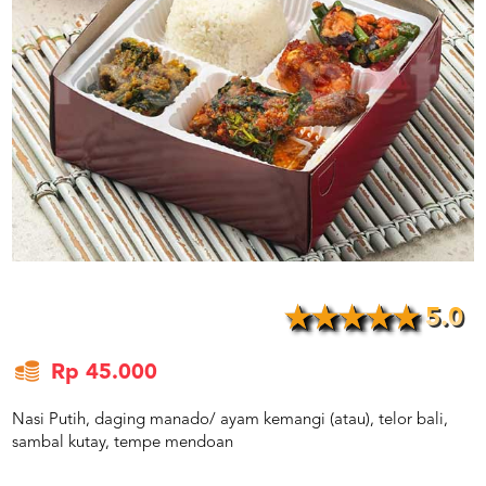
US
CATERERS
BLOG
TERMS
&
CONDITIONS
CALL
CENTER
021
5091
3494
LOGIN
DAFTAR
5.0
Rp 45.000
Nasi Putih, daging manado/ ayam kemangi (atau), telor bali,
sambal kutay, tempe mendoan