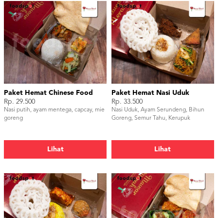
Paket Hemat Chinese Food
Paket Hemat Nasi Uduk
Rp. 29.500
Rp. 33.500
Nasi putih, ayam mentega, capcay, mie
Nasi Uduk, Ayam Serundeng, Bihun
goreng
Goreng, Semur Tahu, Kerupuk
Lihat
Lihat