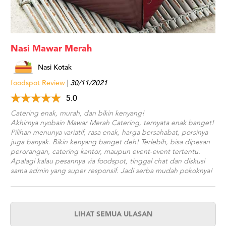
Nasi Mawar Merah
Nasi Kotak
foodspot Review
30/11/2021
5.0
Catering enak, murah, dan bikin kenyang!
Akhirnya nyobain Mawar Merah Catering, ternyata enak banget!
Pilihan menunya variatif, rasa enak, harga bersahabat, porsinya
juga banyak. Bikin kenyang banget deh! Terlebih, bisa dipesan
perorangan, catering kantor, maupun event-event tertentu.
Apalagi kalau pesannya via foodspot, tinggal chat dan diskusi
sama admin yang super responsif. Jadi serba mudah pokoknya!
LIHAT SEMUA ULASAN