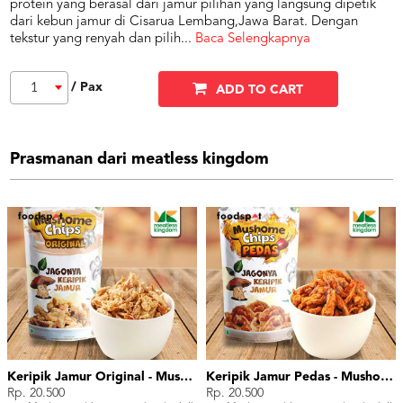
protein yang berasal dari jamur pilihan yang langsung dipetik
dari kebun jamur di Cisarua Lembang,Jawa Barat. Dengan
tekstur yang renyah dan pilih
...
Baca Selengkapnya
/ Pax
1
ADD TO CART
Prasmanan dari meatless kingdom
Keripik Jamur Original - Mushome Chips Original
Keripik Jamur Pedas - Mushome Chips Spicy
Rp. 20.500
Rp. 20.500