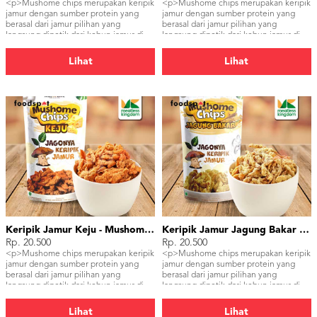
<p>Mushome chips merupakan keripik
<p>Mushome chips merupakan keripik
jamur dengan sumber protein yang
jamur dengan sumber protein yang
berasal dari jamur pilihan yang
berasal dari jamur pilihan yang
langsung dipetik dari kebun jamur di
langsung dipetik dari kebun jamur di
Cisarua Lembang,Jawa Barat. Dengan
Cisarua Lembang,Jawa Barat. Dengan
tekstur yang renyah dan pilihan varian
tekstur yang renyah dan pilihan varian
Lihat
Lihat
rasa beragam</p>
rasa beragam</p>
Keripik Jamur Keju - Mushome Chips Cheese
Keripik Jamur Jagung Bakar - Mushome Chips Roasted Corn
Rp. 20.500
Rp. 20.500
<p>Mushome chips merupakan keripik
<p>Mushome chips merupakan keripik
jamur dengan sumber protein yang
jamur dengan sumber protein yang
berasal dari jamur pilihan yang
berasal dari jamur pilihan yang
langsung dipetik dari kebun jamur di
langsung dipetik dari kebun jamur di
Cisarua Lembang,Jawa Barat. Dengan
Cisarua Lembang,Jawa Barat. Dengan
tekstur yang renyah dan pilihan varian
tekstur yang renyah dan pilihan varian
Lihat
Lihat