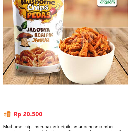
US
CATERERS
BLOG
TERMS
&
CONDITIONS
CALL
CENTER
021
5091
3494
LOGIN
DAFTAR
Rp 20.500
Mushome chips merupakan keripik jamur dengan sumber