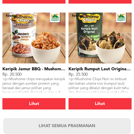
rasa beragam</p>
rasa beragam</p>
Keripik Jamur BBQ - Mushome Chips BBQ
Keripik Rumput Laut Original - Mushome Chips Nori Original
Rp. 20.500
Rp. 25.500
<p>Mushome chips merupakan keripik
<p>Mushome Chips Nori ini terbuat
jamur dengan sumber protein yang
dari bahan utama nori (rumput laut)
berasal dari jamur pilihan yang
pilihan yang dibalut dengan kulit tahu
langsung dipetik dari kebun jamur di
dan digoreng sehingga menghasilkan
Cisarua Lembang,Jawa Barat. Dengan
kerenyahan yang tidak ada duanya.
tekstur yang renyah dan pilihan varian
Tidak hanya nikmat, produk ini juga
Lihat
Lihat
rasa beragam</p>
diolah tanpa penambahan bahan
pengawet yang membuatnya lebih
menyehatkan dibandingkan produk
chips lainnya.</p>
LIHAT SEMUA PRASMANAN