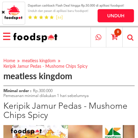
HOME
MENU
0
RESTAURANT
CARA
PESAN
Home
meatless kingdom
Keripik Jamur Pedas - Mushome Chips Spicy
OUR
meatless kingdom
COMPANY
KATA
MEREKA
Minimal order :
Rp.300.000
Pemesanan minimal dilakukan 1 hari sebelumnya
KATALOG
Keripik Jamur Pedas - Mushome
LOYALTY
Chips Spicy
PROGRAM
FAQ
ABOUT