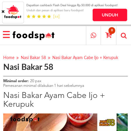
HOME
MENU
0
RESTAURANT
CARA
PESAN
Home
Nasi Bakar 58
Nasi Bakar Ayam Cabe Ijo + Kerupuk
Nasi Bakar 58
OUR
COMPANY
KATA
Minimal order:
20 pax
MEREKA
Pemesanan minimal dilakukan 1 hari sebelumnya
KATALOG
Nasi Bakar Ayam Cabe Ijo +
Kerupuk
LOYALTY
PROGRAM
FAQ
ABOUT