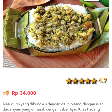
US
CATERERS
BLOG
TERMS
&
CONDITIONS
CALL
CENTER
021
5091
3494
LOGIN
DAFTAR
4.7
Rp 34.000
Nasi gurih yang dibungkus dengan daun pisang dengan isian
dada ayam yang dimasak dengan cabe Hijau Khas Padang