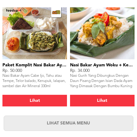
Paket Komplit Nasi Bakar Ayam Cabe Ijo
Nasi Bakar Ayam Woku + Kerupuk
Rp. 50.000
Rp. 34.000
Nasi Bakar Ayam Cabe Ijo, Tahu atau
Nasi Gurih Yang Dibungkus Dengan
Tempe, Telor balado, Kerupuk, lalapan,
Daun Pisang Dengan Isian Dada Ayam
sambel dan Air Mineral 330ml
Yang Dimasak Dengan Bumbu Kuning
ala Manado Dan Ditambahkan Daun
Kemangi Sebagai Pelengkap. Setelah
Lihat
Lihat
Dibungkus Kemudian Nasi Dibakar Dan
Begitu Bungkus Dibuka Bau Harum
Dan Aroma Khas Daun Pisang Akan
Menggugah Selera Anda. Nasi Bakar
Ayam Woku Tidak Pedas Sehingga Bisa
LIHAT SEMUA MENU
Untuk Siapapun Yang Tidak Suka Pedas
Bahkan Anak–Anak.