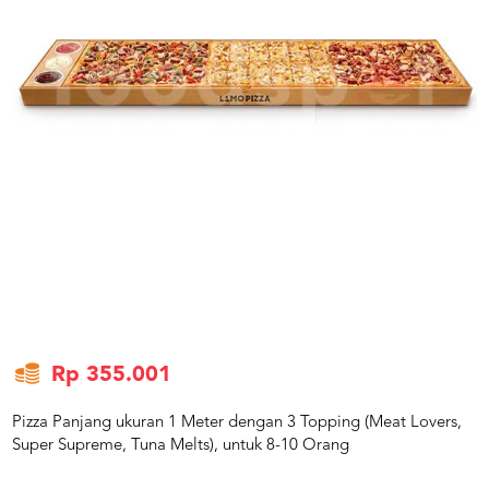
US
CATERERS
BLOG
TERMS
&
CONDITIONS
CALL
CENTER
021
5091
3494
LOGIN
DAFTAR
Rp 355.001
Pizza Panjang ukuran 1 Meter dengan 3 Topping (Meat Lovers,
Super Supreme, Tuna Melts), untuk 8-10 Orang