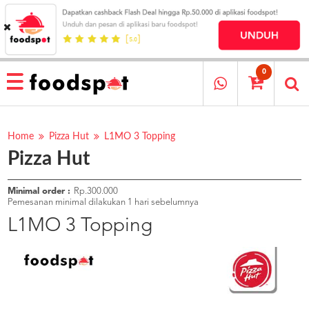
HOME
MENU
0
RESTAURANT
CARA
PESAN
Home
Pizza Hut
L1MO 3 Topping
Pizza Hut
OUR
COMPANY
KATA
Minimal order :
Rp.300.000
MEREKA
Pemesanan minimal dilakukan 1 hari sebelumnya
KATALOG
L1MO 3 Topping
LOYALTY
PROGRAM
FAQ
ABOUT