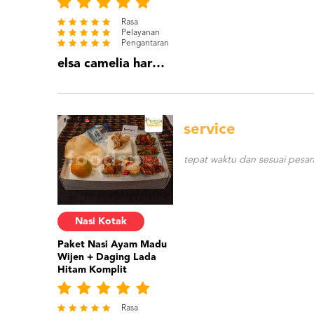
Rasa
Pelayanan
Pengantaran
elsa camelia harmadi
service
tepat waktu dan sesuai pesa
Nasi Kotak
Paket Nasi Ayam Madu
Wijen + Daging Lada
Hitam Komplit
Rasa