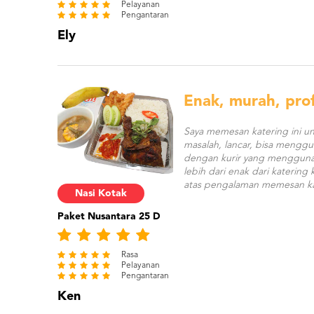
Pelayanan
Pengantaran
Ely
Enak, murah, prof
Saya memesan katering ini un
masalah, lancar, bisa meng
dengan kurir yang menggunak
lebih dari enak dari katering
atas pengalaman memesan ka
Nasi Kotak
Paket Nusantara 25 D
Rasa
Pelayanan
Pengantaran
Ken