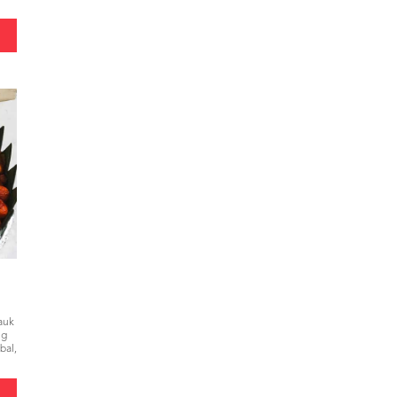
Lauk
ng
bal,
-