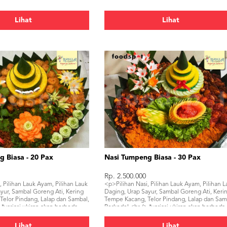
Lihat
Lihat
 Biasa - 20 Pax
Nasi Tumpeng Biasa - 30 Pax
Rp. 2.500.000
, Pilihan Lauk Ayam, Pilihan Lauk
<p>Pilihan Nasi, Pilihan Lauk Ayam, Pilihan 
yur, Sambal Goreng Ati, Kering
Daging, Urap Sayur, Sambal Goreng Ati, Keri
Telor Pindang, Lalap dan Sambal,
Tempe Kacang, Telor Pindang, Lalap dan Sam
 *variasi ukiran akan berbeda-
Perkedel.<br /> *variasi ukiran akan berbeda
 pemesanan*</p>
beda di setiap pemesanan*</p>
Lihat
Lihat