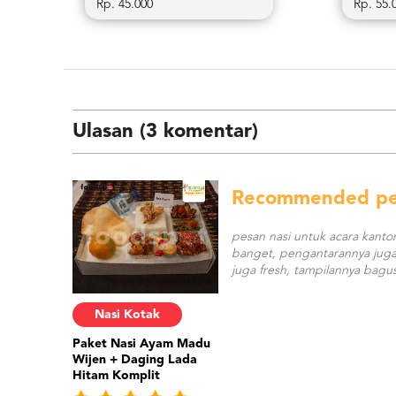
Rp. 45.000
Rp. 55.
Ulasan (3 komentar)
Recommended pem
pesan nasi untuk acara kanto
banget, pengantarannya juga 
juga fresh, tampilannya bagus
Nasi Kotak
Paket Nasi Ayam Madu
Wijen + Daging Lada
Hitam Komplit