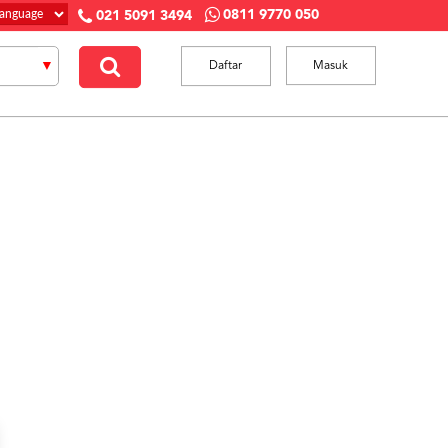
0811 9770 050
021 5091 3494
Daftar
Masuk