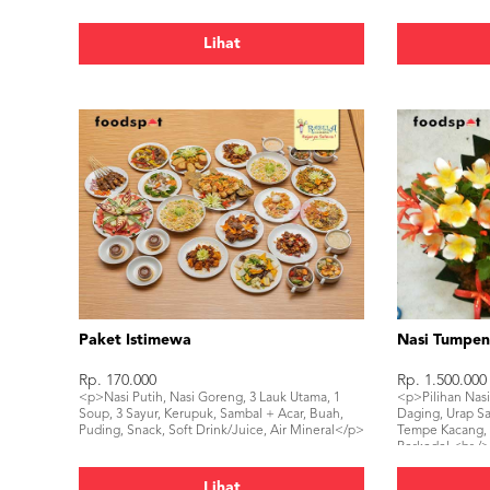
Lihat
Paket Istimewa
Nasi Tumpeng
Rp. 170.000
Rp. 1.500.000
<p>Nasi Putih, Nasi Goreng, 3 Lauk Utama, 1
<p>Pilihan Nasi
Soup, 3 Sayur, Kerupuk, Sambal + Acar, Buah,
Daging, Urap Sa
Puding, Snack, Soft Drink/Juice, Air Mineral</p>
Tempe Kacang, 
Perkedel.<br />
beda di setiap
Lihat