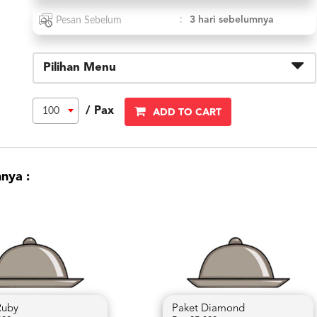
:
3 hari sebelumnya
Pesan Sebelum
Pilihan Menu
/ Pax
100
ADD TO CART
nya :
Ruby
Paket Diamond