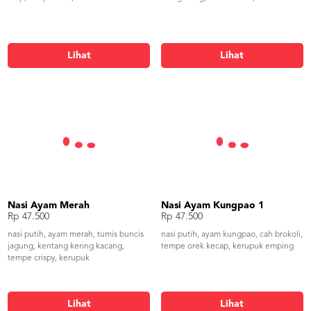
Lihat
Lihat
Nasi Ayam Merah
Nasi Ayam Kungpao 1
Rp 47.500
Rp 47.500
nasi putih, ayam merah, tumis buncis
nasi putih, ayam kungpao, cah brokoli,
jagung, kentang kering kacang,
tempe orek kecap, kerupuk emping
tempe crispy, kerupuk
Lihat
Lihat