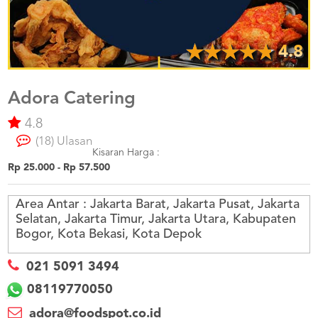
US
CATERERS
BLOG
4.8
TERMS
&
CONDITIONS
Adora Catering
4.8
CALL
CENTER
(18) Ulasan
021
5091
Kisaran Harga :
3494
Rp 25.000 - Rp 57.500
LOGIN
DAFTAR
Area Antar :
Jakarta Barat, Jakarta Pusat, Jakarta
Selatan, Jakarta Timur, Jakarta Utara, Kabupaten
Bogor, Kota Bekasi, Kota Depok
021 5091 3494
08119770050
adora@foodspot.co.id