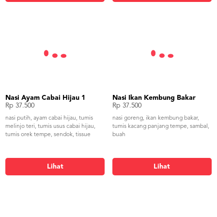
Nasi Ayam Cabai Hijau 1
Nasi Ikan Kembung Bakar
Rp 37.500
Rp 37.500
nasi putih, ayam cabai hijau, tumis
nasi goreng, ikan kembung bakar,
melinjo teri, tumis usus cabai hijau,
tumis kacang panjang tempe, sambal,
tumis orek tempe, sendok, tissue
buah
Lihat
Lihat