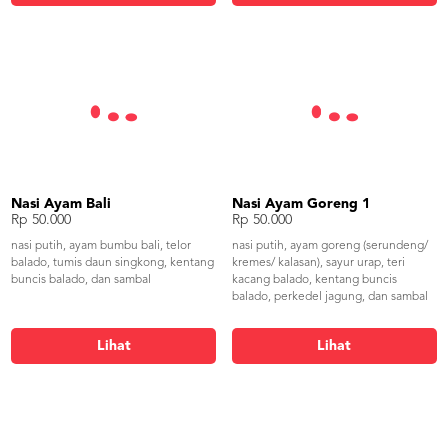
Nasi Ayam Bali
Nasi Ayam Goreng 1
Rp 50.000
Rp 50.000
nasi putih, ayam bumbu bali, telor
nasi putih, ayam goreng (serundeng/
balado, tumis daun singkong, kentang
kremes/ kalasan), sayur urap, teri
buncis balado, dan sambal
kacang balado, kentang buncis
balado, perkedel jagung, dan sambal
Lihat
Lihat