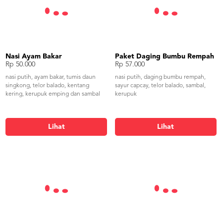
Nasi Ayam Bakar
Paket Daging Bumbu Rempah
Rp 50.000
Rp 57.000
nasi putih, ayam bakar, tumis daun
nasi putih, daging bumbu rempah,
singkong, telor balado, kentang
sayur capcay, telor balado, sambal,
kering, kerupuk emping dan sambal
kerupuk
Lihat
Lihat