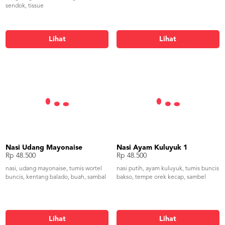
sendok, tissue
Lihat
Lihat
Nasi Udang Mayonaise
Nasi Ayam Kuluyuk 1
Rp 48.500
Rp 48.500
nasi, udang mayonaise, tumis wortel
nasi putih, ayam kuluyuk, tumis buncis
buncis, kentang balado, buah, sambal
bakso, tempe orek kecap, sambel
Lihat
Lihat