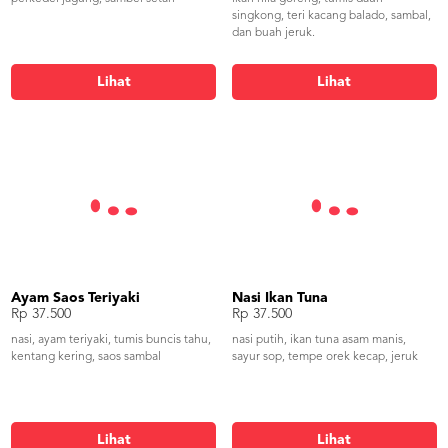
singkong, teri kacang balado, sambal,
dan buah jeruk.
Lihat
Lihat
Ayam Saos Teriyaki
Nasi Ikan Tuna
Rp 37.500
Rp 37.500
nasi, ayam teriyaki, tumis buncis tahu,
nasi putih, ikan tuna asam manis,
kentang kering, saos sambal
sayur sop, tempe orek kecap, jeruk
Lihat
Lihat