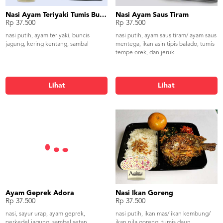
Nasi Ayam Teriyaki Tumis Buncis Jagung
Nasi Ayam Saus Tiram
Rp 37.500
Rp 37.500
nasi putih, ayam teriyaki, buncis
nasi putih, ayam saus tiram/ ayam saus
jagung, kering kentang, sambal
mentega, ikan asin tipis balado, tumis
tempe orek, dan jeruk
Lihat
Lihat
Ayam Geprek Adora
Nasi Ikan Goreng
Rp 37.500
Rp 37.500
nasi, sayur urap, ayam geprek,
nasi putih, ikan mas/ ikan kembung/
perkedel jagung, sambel setan
ikan nila goreng, tumis daun