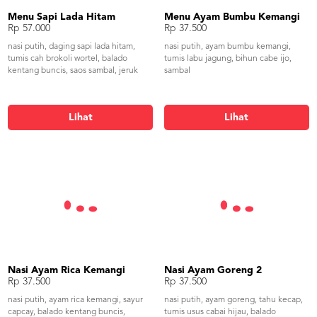
Menu Sapi Lada Hitam
Menu Ayam Bumbu Kemangi
Rp 57.000
Rp 37.500
nasi putih, daging sapi lada hitam,
nasi putih, ayam bumbu kemangi,
tumis cah brokoli wortel, balado
tumis labu jagung, bihun cabe ijo,
kentang buncis, saos sambal, jeruk
sambal
Lihat
Lihat
Nasi Ayam Rica Kemangi
Nasi Ayam Goreng 2
Rp 37.500
Rp 37.500
nasi putih, ayam rica kemangi, sayur
nasi putih, ayam goreng, tahu kecap,
capcay, balado kentang buncis,
tumis usus cabai hijau, balado