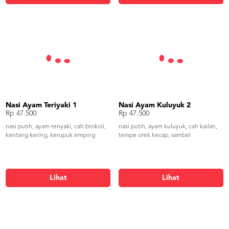
Nasi Ayam Teriyaki 1
Nasi Ayam Kuluyuk 2
Rp 47.500
Rp 47.500
nasi putih, ayam teriyaki, cah brokoli,
nasi putih, ayam kuluyuk, cah kailan,
kentang kering, kerupuk emping
tempe orek kecap, sambel
Lihat
Lihat