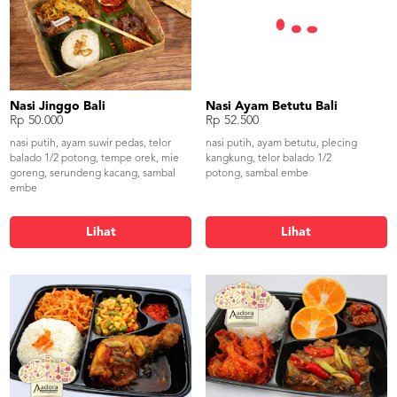
Nasi Jinggo Bali
Nasi Ayam Betutu Bali
Rp 50.000
Rp 52.500
nasi putih, ayam suwir pedas, telor
nasi putih, ayam betutu, plecing
balado 1/2 potong, tempe orek, mie
kangkung, telor balado 1/2
goreng, serundeng kacang, sambal
potong, sambal embe
embe
Lihat
Lihat