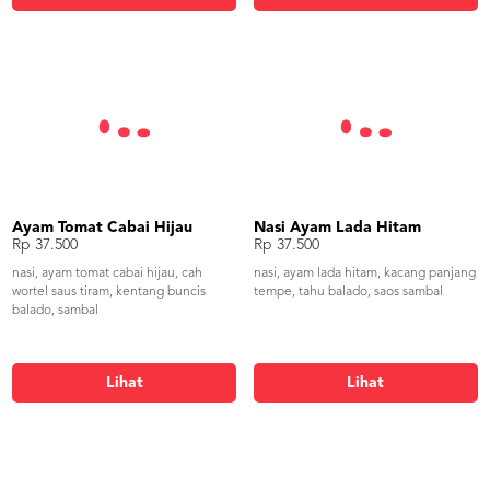
Ayam Tomat Cabai Hijau
Nasi Ayam Lada Hitam
Rp 37.500
Rp 37.500
nasi, ayam tomat cabai hijau, cah
nasi, ayam lada hitam, kacang panjang
wortel saus tiram, kentang buncis
tempe, tahu balado, saos sambal
balado, sambal
Lihat
Lihat