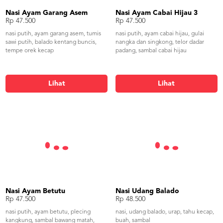
Nasi Ayam Garang Asem
Nasi Ayam Cabai Hijau 3
Rp 47.500
Rp 47.500
nasi putih, ayam garang asem, tumis
nasi putih, ayam cabai hijau, gulai
sawi putih, balado kentang buncis,
nangka dan singkong, telor dadar
tempe orek kecap
padang, sambal cabai hijau
Lihat
Lihat
Nasi Ayam Betutu
Nasi Udang Balado
Rp 47.500
Rp 48.500
nasi putih, ayam betutu, plecing
nasi, udang balado, urap, tahu kecap,
kangkung, sambal bawang matah,
buah, sambal