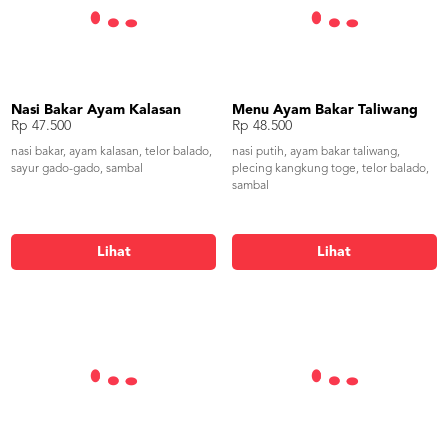
Nasi Bakar Ayam Kalasan
Menu Ayam Bakar Taliwang
Rp 47.500
Rp 48.500
nasi bakar, ayam kalasan, telor balado,
nasi putih, ayam bakar taliwang,
sayur gado-gado, sambal
plecing kangkung toge, telor balado,
sambal
Lihat
Lihat