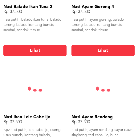
Nasi Balado Ikan Tuna 2
Nasi Ayam Goreng 4
Rp 37.500
Rp 37.500
nasi putih, balado ikan tuna, balado
nasi putih, ayam goreng, balado
terong, balado kentang buncis,
terong, balado kentang buncis,
sambal, sendok, tissue
sambal, sendok, tissue
Lihat
Lihat
Nasi Ikan Lele Cabe Ijo
Nasi Ayam Rendang
Rp 37.500
Rp 37.500
<p>nasi putih, lele cabe ijo, oseng
nasi putih, ayam rendang, sayur daun
usus buncis, kentang balado,
singkong, teri cabai ijo, buah