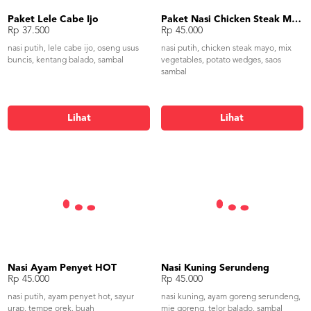
Paket Lele Cabe Ijo
Paket Nasi Chicken Steak Mayo
Rp 37.500
Rp 45.000
nasi putih, lele cabe ijo, oseng usus
nasi putih, chicken steak mayo, mix
buncis, kentang balado, sambal
vegetables, potato wedges, saos
sambal
Lihat
Lihat
Nasi Ayam Penyet HOT
Nasi Kuning Serundeng
Rp 45.000
Rp 45.000
nasi putih, ayam penyet hot, sayur
nasi kuning, ayam goreng serundeng,
urap, tempe orek, buah
mie goreng, telor balado, sambal