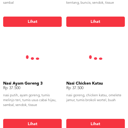
sambal
kentang, buncis, sendok, tissue
Lihat
Lihat
Nasi Ayam Goreng 3
Nasi Chicken Katsu
Rp 37.500
Rp 37.500
nasi putih, ayam goreng, tumis
nasi goreng, chicken katsu, omelete
melinjo teri, tumis usus cabai hijau,
jamur, tumis brokoli wortel, buah
sambal, sendok, tissue
Lihat
Lihat