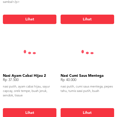
sambal</p>
Lihat
Lihat
Nasi Ayam Cabai Hijau 2
Nasi Cumi Saus Mentega
Rp 37.500
Rp 40.000
nasi putih, ayam cabai hijau, sayur
nasi putih, cumi saus mentega, pepes
capcay, orek tempe, buah jeruk,
tahu, tumis sawi putih, buah
sendok, tissue
Lihat
Lihat