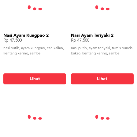
Nasi Ayam Kungpao 2
Nasi Ayam Teriyaki 2
Rp 47.500
Rp 47.500
nasi putih, ayam kungpao, cah kailan,
nasi putih, ayam teriyaki, tumis buncis
kentang kering, sambel
bakso, kentang kering, sambel
Lihat
Lihat