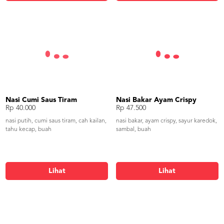
Nasi Cumi Saus Tiram
Nasi Bakar Ayam Crispy
Rp 40.000
Rp 47.500
nasi putih, cumi saus tiram, cah kailan,
nasi bakar, ayam crispy, sayur karedok,
tahu kecap, buah
sambal, buah
Lihat
Lihat