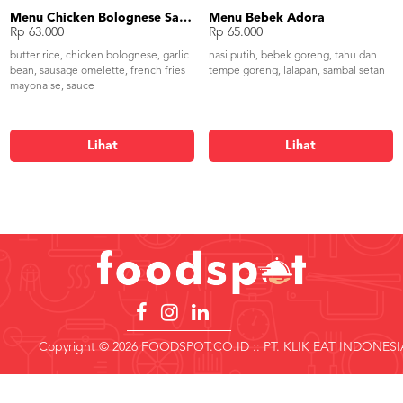
Menu Chicken Bolognese Sauce
Menu Bebek Adora
Rp 63.000
Rp 65.000
butter rice, chicken bolognese, garlic
nasi putih, bebek goreng, tahu dan
bean, sausage omelette, french fries
tempe goreng, lalapan, sambal setan
mayonaise, sauce
Lihat
Lihat
Copyright © 2026 FOODSPOT.CO.ID :: PT. KLIK EAT INDONESI