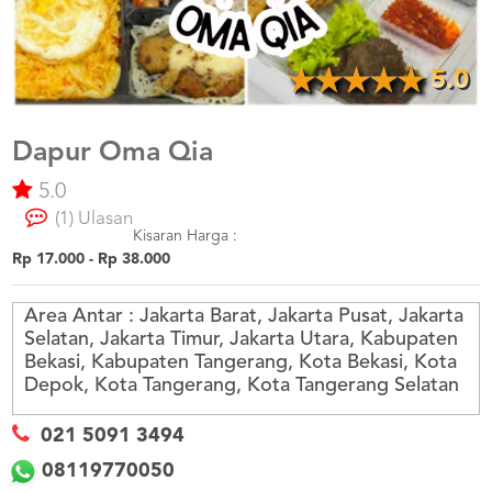
US
CATERERS
BLOG
5.0
TERMS
&
CONDITIONS
Dapur Oma Qia
5.0
CALL
CENTER
(1) Ulasan
021
5091
Kisaran Harga :
3494
Rp 17.000 - Rp 38.000
LOGIN
DAFTAR
Area Antar :
Jakarta Barat, Jakarta Pusat, Jakarta
Selatan, Jakarta Timur, Jakarta Utara, Kabupaten
Bekasi, Kabupaten Tangerang, Kota Bekasi, Kota
Depok, Kota Tangerang, Kota Tangerang Selatan
021 5091 3494
08119770050