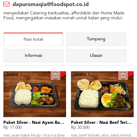
dapuromaqia@foodspot.co.id
menyediakan Catering berkualitas, affordable dan Home Made
Food, mengingatkan masakan rumah untuk kalian yang rindu!.
Tumpeng
Nasi kotak
Informasi
Ulasan
Paket Silver - Nasi Ayam Bakar
Paket Silver - Nasi Beef Teriyaki
Rp 17.000
Rp 20.000
nasi, ayam bakar kecap / rica rica (bisa
nasi, beef teriyaki, telur, salad mentai,