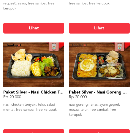
request), sayur, free sambal, free
free sambal, free kerupuk
kerupuk
Lihat
Lihat
Paket Silver - Nasi Chicken Teriyaki
Paket Silver - Nasi Goreng Nanas Geprek Mozza
Rp 20.000
Rp 20.000
nasi, chicken teriyaki, telur, salad
nasi goreng nanas, ayam geprek
mentai, free sambal, free kerupuk
mozza, telur, free sambal, free
kerupuk