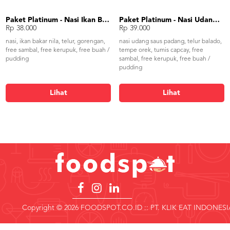
Paket Platinum - Nasi Ikan Bakar
Paket Platinum - Nasi Udang Saus Padang
Rp 38.000
Rp 39.000
nasi, ikan bakar nila, telur, gorengan,
nasi udang saus padang, telur balado,
free sambal, free kerupuk, free buah /
tempe orek, tumis capcay, free
pudding
sambal, free kerupuk, free buah /
pudding
Lihat
Lihat
Copyright © 2026 FOODSPOT.CO.ID :: PT. KLIK EAT INDONESI