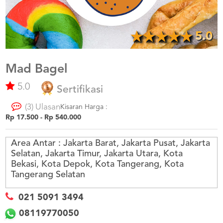
US
CATERERS
BLOG
5.0
TERMS
&
CONDITIONS
Mad Bagel
5.0
CALL
Sertifikasi
CENTER
021
(3) Ulasan
5091
Kisaran Harga :
3494
Rp 17.500 - Rp 540.000
LOGIN
DAFTAR
Area Antar :
Jakarta Barat, Jakarta Pusat, Jakarta
Selatan, Jakarta Timur, Jakarta Utara, Kota
Bekasi, Kota Depok, Kota Tangerang, Kota
Tangerang Selatan
021 5091 3494
08119770050