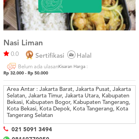
US
CATERERS
BLOG
TERMS
&
CONDITIONS
Nasi Liman
0.0
CALL
Sertifikasi
Halal
CENTER
021
Belum ada ulasan
5091
Kisaran Harga :
3494
Rp 32.000 - Rp 50.000
LOGIN
DAFTAR
Area Antar :
Jakarta Barat, Jakarta Pusat, Jakarta
Selatan, Jakarta Timur, Jakarta Utara, Kabupaten
Bekasi, Kabupaten Bogor, Kabupaten Tangerang,
Kota Bekasi, Kota Depok, Kota Tangerang, Kota
Tangerang Selatan
021 5091 3494