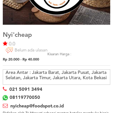
US
CATERERS
BLOG
TERMS
&
CONDITIONS
Nyi'cheap
0.0
CALL
CENTER
Belum ada ulasan
021
5091
Kisaran Harga :
3494
Rp 20.000 - Rp 40.000
LOGIN
DAFTAR
Area Antar :
Jakarta Barat, Jakarta Pusat, Jakarta
Selatan, Jakarta Timur, Jakarta Utara, Kota Bekasi
021 5091 3494
08119770050
nyicheap@foodspot.co.id