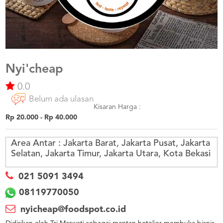
US
CATERERS
BLOG
TERMS
&
CONDITIONS
Nyi'cheap
0.0
CALL
CENTER
Belum ada ulasan
021
5091
Kisaran Harga :
3494
Rp 20.000 - Rp 40.000
LOGIN
DAFTAR
Area Antar :
Jakarta Barat, Jakarta Pusat, Jakarta
Selatan, Jakarta Timur, Jakarta Utara, Kota Bekasi
021 5091 3494
08119770050
nyicheap@foodspot.co.id