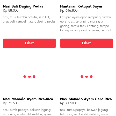
Nasi Bali Daging Pedas
Hantaran Ketupat Sayur
Rp 88.000
Rp 646.800
nasi, telur bumbu betutu, sate lilit,
ketupat, ayam opor kampung, sambal
urap bali, sambal matah, daging pedas
goreng ati, telur pindang, sayur
godog, semur tahu kentang, tempe
kering kacang, sambal terasi, kerupuk,
wajik
Lihat
Lihat
Nasi Manado Ayam Rica-Rica
Nasi Manado Ayam Garo Rica
Rp 71.500
Rp 71.500
nasi, tumis pepaya, bakwan jagung,
nasi, tumis pepaya, bakwan jagung,
telur rica, sambal dabu-dabu, ayam
telur rica, sambal dabu-dabu, ayam