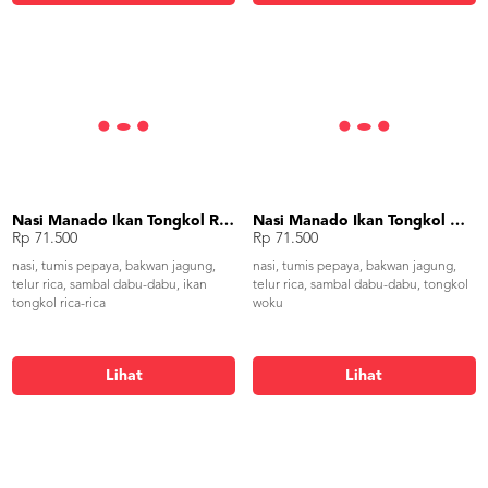
Nasi Manado Ikan Tongkol Rica-Rica
Nasi Manado Ikan Tongkol Woku
Rp 71.500
Rp 71.500
nasi, tumis pepaya, bakwan jagung,
nasi, tumis pepaya, bakwan jagung,
telur rica, sambal dabu-dabu, ikan
telur rica, sambal dabu-dabu, tongkol
tongkol rica-rica
woku
Lihat
Lihat