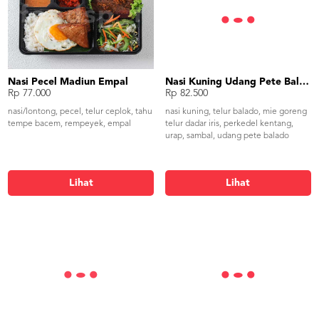
Nasi Pecel Madiun Empal
Nasi Kuning Udang Pete Balado
Rp 77.000
Rp 82.500
nasi/lontong, pecel, telur ceplok, tahu
nasi kuning, telur balado, mie goreng
tempe bacem, rempeyek, empal
telur dadar iris, perkedel kentang,
urap, sambal, udang pete balado
Lihat
Lihat