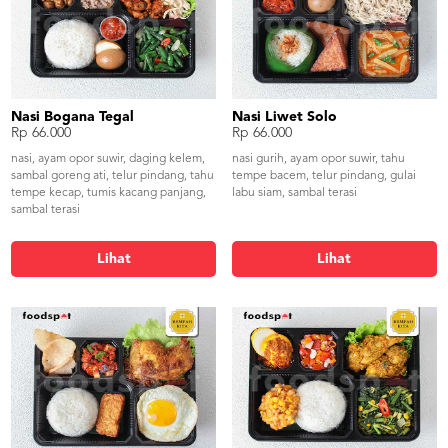
Nasi Bogana Tegal
Nasi Liwet Solo
Rp 66.000
Rp 66.000
nasi, ayam opor suwir, daging kelem,
nasi gurih, ayam opor suwir, tahu
sambal goreng ati, telur pindang, tahu
tempe bacem, telur pindang, gulai
tempe kecap, tumis kacang panjang,
labu siam, sambal terasi
sambal terasi
Lihat
Lihat