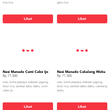
rica-rica
garo rica
Lihat
Lihat
Nasi Manado Cumi Cabe Ijo
Nasi Manado Cakalang Woku
Rp 71.500
Rp 71.500
nasi, tumis pepaya, bakwan jagung,
nasi, tumis pepaya, bakwan jagung,
telur rica, sambal dabu-dabu, cumi
telur rica, sambal dabu-dabu, cakalang
cabe ijo
woku
Lihat
Lihat