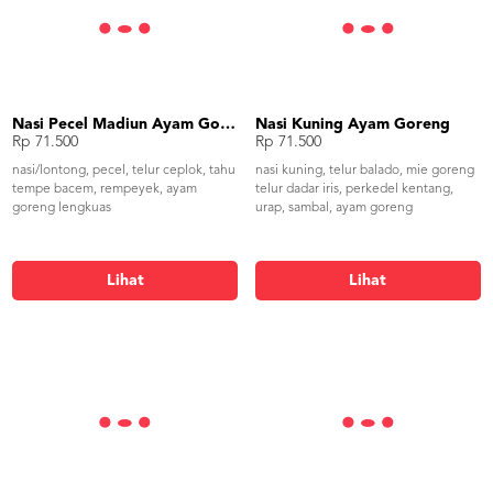
Nasi Pecel Madiun Ayam Goreng Lengkuas
Nasi Kuning Ayam Goreng
Rp 71.500
Rp 71.500
nasi/lontong, pecel, telur ceplok, tahu
nasi kuning, telur balado, mie goreng
tempe bacem, rempeyek, ayam
telur dadar iris, perkedel kentang,
goreng lengkuas
urap, sambal, ayam goreng
Lihat
Lihat