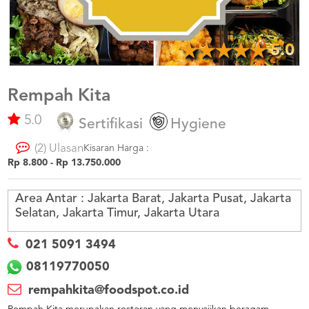
US
CATERERS
BLOG
5.0
TERMS
&
CONDITIONS
Rempah Kita
5.0
CALL
Sertifikasi
Hygiene
CENTER
021
(2) Ulasan
5091
Kisaran Harga :
3494
Rp 8.800 - Rp 13.750.000
LOGIN
DAFTAR
Area Antar :
Jakarta Barat, Jakarta Pusat, Jakarta
Selatan, Jakarta Timur, Jakarta Utara
021 5091 3494
08119770050
rempahkita@foodspot.co.id