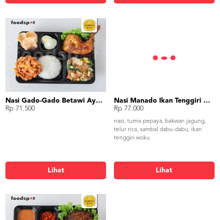
Nasi Gado-Gado Betawi Ayam Goreng
Nasi Manado Ikan Tenggiri Woku
Rp 71.500
Rp 77.000
nasi, tumis pepaya, bakwan jagung,
telur rica, sambal dabu-dabu, ikan
tenggiri woku
Lihat
Lihat