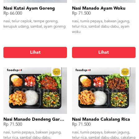
Nasi Kutai Ayam Goreng
Nasi Manado Ayam Woku
Rp 66.000
Rp 71.500
nasi, telur ceplok, tempe goreng,
nasi, tumis pepaya, bakwan jagung,
kerupuk udang, sambal, ayam goreng
telur rica, sambal dabu-dabu, ayam
woku
Lihat
Lihat
Nasi Manado Dendeng Garo Rica
Nasi Manado Cakalang Rica
Rp 71.500
Rp 71.500
nasi, tumis pepaya, bakwan jagung,
nasi, tumis pepaya, bakwan jagung,
telur rica, sambal dabu-dabu,
telur rica, sambal dabu-dabu, cakalang