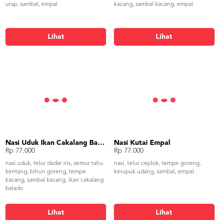
urap, sambal, empal
kacang, sambal kacang, empal
Lihat
Lihat
Nasi Uduk Ikan Cakalang Balado
Nasi Kutai Empal
Rp 77.000
Rp 77.000
nasi uduk, telur dadar iris, semur tahu
nasi, telur ceplok, tempe goreng,
kentang, bihun goreng, tempe
kerupuk udang, sambal, empal
kacang, sambal kacang, ikan cakalang
balado
Lihat
Lihat