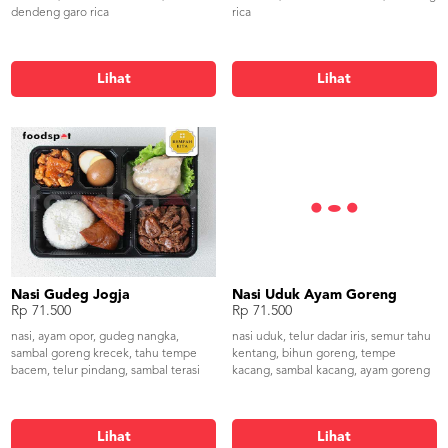
dendeng garo rica
rica
Lihat
Lihat
Nasi Gudeg Jogja
Nasi Uduk Ayam Goreng
Rp 71.500
Rp 71.500
nasi, ayam opor, gudeg nangka,
nasi uduk, telur dadar iris, semur tahu
sambal goreng krecek, tahu tempe
kentang, bihun goreng, tempe
bacem, telur pindang, sambal terasi
kacang, sambal kacang, ayam goreng
Lihat
Lihat