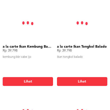
a la carte Ikan Kembung Bakar Cabe Ijo
a la carte Ikan Tongkol Balado
Rp 39.798
Rp 39.798
kembung bkr cabe ijo
ikan tongkol balado
Lihat
Lihat