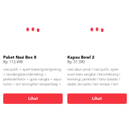
Paket Nasi Box 8
Kapau Bowl 2
Rp 113.498
Rp 51.590
nasi putih + ayam bakar/gulai/goreng
nasi daun jeruk / nasi putih, ayam
+ rendang/paru/dendeng +
suwir batu sangkar / kecombrang /
perkedel/telor + gulai nangka + sayur
kemangi, perkedel / telur balado /
tumis + teri terong/teri tempe/lalap +
dadar, teri pete / teri tempe / teri
sambal
terong, tumis jantung pisang honje /
buncis, sambal merah / sambal ijo
Lihat
Lihat