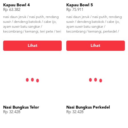
Kapau Bowl 4
Kapau Bowl 5
Rp 63.382
Rp 75.911
nasi daun jeruk / nasi putih, rendang
nasi daun jeruk / nasi putih, rendang
suwir / dendeng batokok / cabe ijo,
suwir / dendeng batokok / cabe ijo,
ayam suwir batu sangkar /
ayam suwir batu sangkar /
kecombrang / kemangi, teri pete / teri
kecombrang / kemangi, perkedel /
tempe / teri terong, tumis jantung
telur balado / dadar, teri pete / teri
pisang honje / buncis, sambal merah /
tempe / teri terong, tumis jantung
Lihat
Lihat
sambal ijo
pisang honje / buncis, sambal merah /
sambal ijo
Nasi Bungkus Telor
Nasi Bungkus Perkedel
Rp 32.428
Rp 32.428