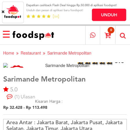
HOME
MENU
0
RESTAURANT
Home
Restaurant
Sarimande Metropolitan
CARA
PESAN
5.0
OUR
COMPANY
Sarimande Metropolitan
KATA
MEREKA
5.0
KATALOG
(1) Ulasan
Kisaran Harga :
LOYALTY
Rp 32.428 - Rp 113.498
PROGRAM
FAQ
Area Antar :
Jakarta Barat, Jakarta Pusat, Jakarta
ABOUT
Selatan, Jakarta Timur, Jakarta Utara