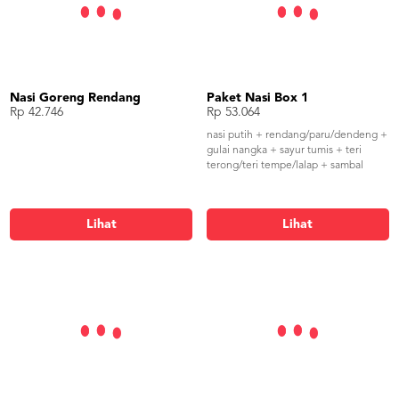
Nasi Goreng Rendang
Paket Nasi Box 1
Rp 42.746
Rp 53.064
nasi putih + rendang/paru/dendeng +
gulai nangka + sayur tumis + teri
terong/teri tempe/lalap + sambal
Lihat
Lihat