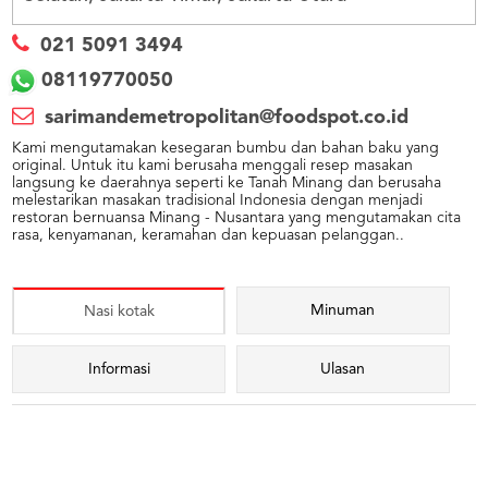
US
CATERERS
021 5091 3494
BLOG
08119770050
TERMS
sarimandemetropolitan@foodspot.co.id
&
CONDITIONS
Kami mengutamakan kesegaran bumbu dan bahan baku yang
original. Untuk itu kami berusaha menggali resep masakan
langsung ke daerahnya seperti ke Tanah Minang dan berusaha
CALL
melestarikan masakan tradisional Indonesia dengan menjadi
CENTER
restoran bernuansa Minang - Nusantara yang mengutamakan cita
021
5091
rasa, kenyamanan, keramahan dan kepuasan pelanggan..
3494
LOGIN
DAFTAR
Minuman
Nasi kotak
Informasi
Ulasan