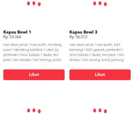
Kapau Bowl 1
Kapau Bowl 3
Rp 53.064
Rp 56.012
nasi daun jeruk / nasi putih, rendang
nasi daun jeruk / nasi putih, kikil
suwir / dendeng batokok / cabe ijo,
kemangi / kikil geprek, perkedel /
perkedel / telur balado / dadar, teri
telur balado / dadar, teri pete / teri
pete / teri tempe / teri terong, tumis
tempe / teri terong, tumis jantung
jantung pisang honje / buncis, sambal
pisang honje / buncis, sambal merah /
merah / sambal ijo
sambal ijo
Lihat
Lihat