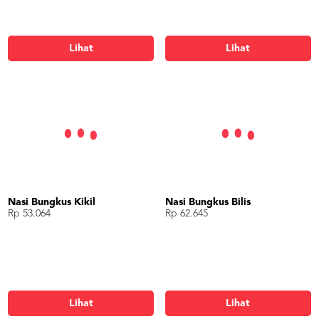
Lihat
Lihat
Nasi Bungkus Kikil
Nasi Bungkus Bilis
Rp 53.064
Rp 62.645
Lihat
Lihat