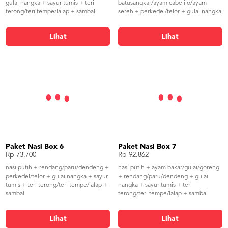
gulai nangka + sayur tumis + teri
batusangkar/ayam cabe ijo/ayam
terong/teri tempe/lalap + sambal
sereh + perkedel/telor + gulai nangka
+ sayur tumis + teri terong/teri
tempe/lalap + sambal
Lihat
Lihat
Paket Nasi Box 6
Paket Nasi Box 7
Rp 73.700
Rp 92.862
nasi putih + rendang/paru/dendeng +
nasi putih + ayam bakar/gulai/goreng
perkedel/telor + gulai nangka + sayur
+ rendang/paru/dendeng + gulai
tumis + teri terong/teri tempe/lalap +
nangka + sayur tumis + teri
sambal
terong/teri tempe/lalap + sambal
Lihat
Lihat