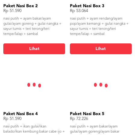
Paket Nasi Box 2
Paket Nasi Box 3
Rp 51.590
Rp 53.064
nasi putih + ayam bakar/ayam
nasi putih + ayam rendang/ayam
gulai/ayam goreng + gulai nangka +
pop/ayam kemangi + gulai nangka +
sayur tumis + teri terong/teri
sayur tumis + teri terong/teri
tempe/lalap + sambal
tempe/lalap + sambal
Lihat
Lihat
Paket Nasi Box 4
Paket Nasi Box 5
Rp 51.590
Rp 72.226
nasi putih + ikan gulai/ikan
nasi putih + ayam bakar/ayam
balado/ikan kembung bakar cabe ijo +
gulai/ayam goreng/ayam bakar