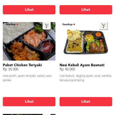
Lihat
Lihat
Paket Chicken Teriyaki
Nasi Kebuli Ayam Basmati
Rp 35.000
Rp 40.000
nasi putih, ayam teriyaki, salad, saos
nasi kebuli, daging ayam, acar, sambal,
pedas
kerupung emping
Lihat
Lihat