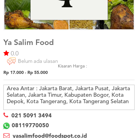
US
CATERERS
BLOG
TERMS
&
CONDITIONS
Ya Salim Food
0.0
CALL
CENTER
Belum ada ulasan
021
5091
Kisaran Harga :
3494
Rp 17.000 - Rp 55.000
LOGIN
DAFTAR
Area Antar :
Jakarta Barat, Jakarta Pusat, Jakarta
Selatan, Jakarta Timur, Kabupaten Bogor, Kota
Depok, Kota Tangerang, Kota Tangerang Selatan
021 5091 3494
08119770050
yasalimfood@foodspot.co.id