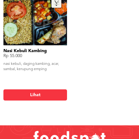
Nasi Kebuli Kambing
Rp 55.000
nasi kebuli, daging kambing, acar,
sambal, kerupung emping
Lihat