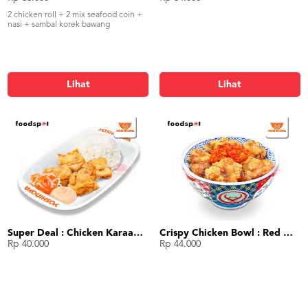
2 chicken roll + 2 mix seafood coin +
nasi + sambal korek bawang
Lihat
Lihat
Super Deal : Chicken Karaage (4 pcs)
Crispy Chicken Bowl : Red Hot Chili
Rp 40.000
Rp 44.000