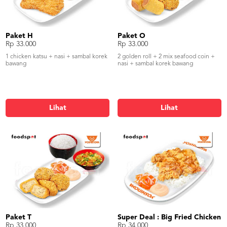
Paket H
Paket O
Rp 33.000
Rp 33.000
1 chicken katsu + nasi + sambal korek
2 golden roll + 2 mix seafood coin +
bawang
nasi + sambal korek bawang
Lihat
Lihat
Paket T
Super Deal : Big Fried Chicken
Rp 33.000
Rp 34.000