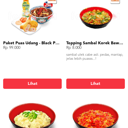
Paket Puas Udang - Black Pepper Beef Paket Puas (L)
Topping Sambal Korek Bawang
Rp 99.000
Rp 8.000
sambal ulek cabe asli. pedas, mantap,
jelas lebih puasss...!
Lihat
Lihat