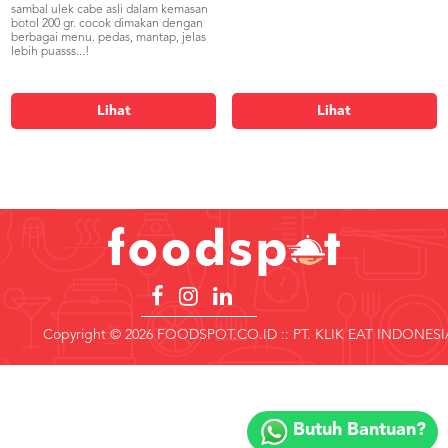
sambal ulek cabe asli dalam kemasan
botol 200 gr. cocok dimakan dengan
berbagai menu. pedas, mantap, jelas
lebih puasss...!
Lihat
Lihat
Copyright © 2026 FOODSPOT.CO.ID :: PT. KLIK EAT INDONESI
Copyright
©
Butuh Bantuan?
2018