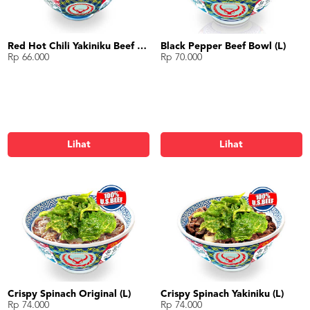
Red Hot Chili Yakiniku Beef Bowl (R)
Black Pepper Beef Bowl (L)
Rp 66.000
Rp 70.000
Lihat
Lihat
Crispy Spinach Original (L)
Crispy Spinach Yakiniku (L)
Rp 74.000
Rp 74.000