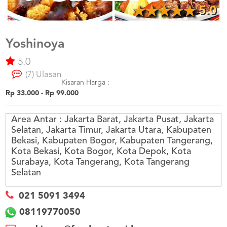
US
5.0
CATERERS
BLOG
Yoshinoya
TERMS
&
5.0
CONDITIONS
(7) Ulasan
Kisaran Harga :
CALL
Rp 33.000 - Rp 99.000
CENTER
021
5091
3494
Area Antar :
Jakarta Barat, Jakarta Pusat, Jakarta
Selatan, Jakarta Timur, Jakarta Utara, Kabupaten
LOGIN
DAFTAR
Bekasi, Kabupaten Bogor, Kabupaten Tangerang,
Kota Bekasi, Kota Bogor, Kota Depok, Kota
Surabaya, Kota Tangerang, Kota Tangerang
Selatan
021 5091 3494
08119770050