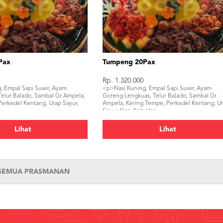
Pax
Tumpeng 20Pax
Rp. 1.320.000
, Empal Sapi Suwir, Ayam
<p>Nasi Kuning, Empal Sapi Suwir, Ayam
Telur Balado, Sambal Gr Ampela,
Goreng Lengkuas, Telur Balado, Sambal Gr
erkedel Kentang, Urap Sayur,
Ampela, Kering Tempe, Perkedel Kentang, U
Sayur, Ikan Asin</p>
Lihat
Lihat
 SEMUA PRASMANAN