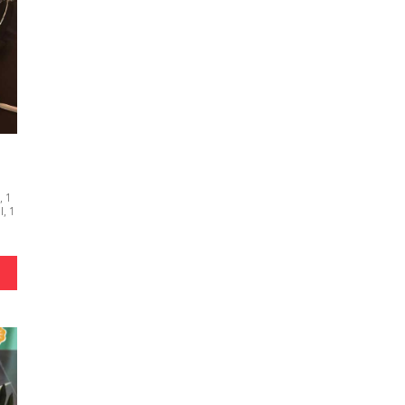
, 1
I, 1