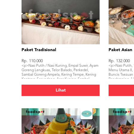
Paket Tradisional
Paket Asian
Rp. 110.000
Rp. 132.000
<p>Nasi Putih / Nasi Kuning, Empal Suwir, Ayam
<p>Nasi Putih, 
Goreng Lengkuas, Telor Balado, Perkedel,
Menu Utama II, 
Sambal Goreng Ampela, Kering Tempe, Kering
Buncis Tsezuan 
Kentang, Serundeng, Acar Kuning, Sambal,
Pendamping, 1 
Kerupuk, Buah, Air Mineral</p>
Kerupuk, Buah,
Lihat