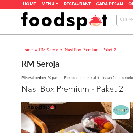
HOME
MENU
RESTAURANT
CARA PESAN
O
Home
RM Seroja
Nasi Box Premium - Paket 2
RM Seroja
Minimal order:
20 pax
Pemesanan minimal dilakukan 2 hari sebel
Nasi Box Premium - Paket 2