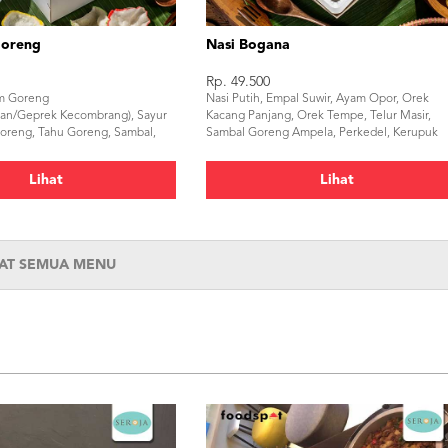
Goreng
Nasi Bogana
Rp. 49.500
am Goreng
Nasi Putih, Empal Suwir, Ayam Opor, Orek
san/Geprek Kecombrang), Sayur
Kacang Panjang, Orek Tempe, Telur Masir,
reng, Tahu Goreng, Sambal,
Sambal Goreng Ampela, Perkedel, Kerupuk
Lihat
Lihat
HAT SEMUA MENU