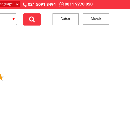
0811 9770 050
021 5091 3494
Daftar
Masuk