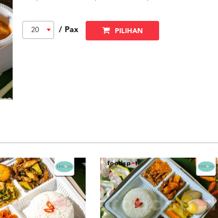
/ Pax
20
PILIHAN