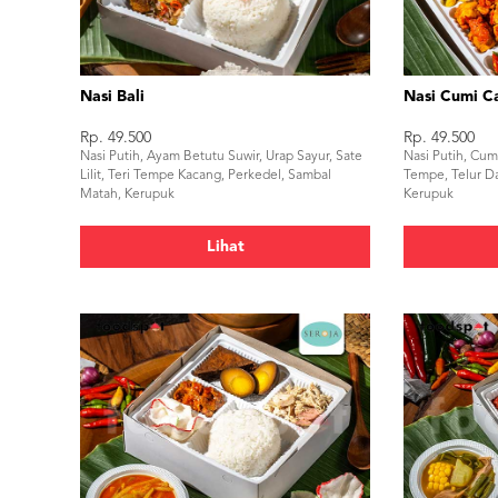
Nasi Bali
Nasi Cumi Ca
Rp. 49.500
Rp. 49.500
Nasi Putih, Ayam Betutu Suwir, Urap Sayur, Sate
Nasi Putih, Cum
Lilit, Teri Tempe Kacang, Perkedel, Sambal
Tempe, Telur D
Matah, Kerupuk
Kerupuk
Lihat