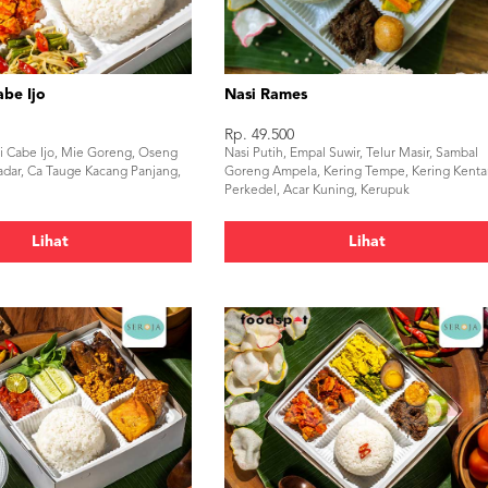
be Ijo
Nasi Rames
Rp. 49.500
i Cabe Ijo, Mie Goreng, Oseng
Nasi Putih, Empal Suwir, Telur Masir, Sambal
adar, Ca Tauge Kacang Panjang,
Goreng Ampela, Kering Tempe, Kering Kenta
Perkedel, Acar Kuning, Kerupuk
Lihat
Lihat