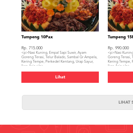
Tumpeng 10Pax
Tumpeng 15
Rp. 715.000
Rp. 990.000
<p>Nasi Kuning, Empal Sapi Suwir, Ayam
<p>Nasi Kuning
Goreng Terasi, Telur Balado, Sambal Gr Ampela,
Goreng Terasi, 
Kering Tempe, Perkedel Kentang, Urap Sayur,
Kering Tempe, P
Ikan Asin</p>
Ikan Asin</p>
Lihat
LIHAT