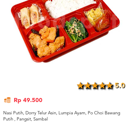
US
CATERERS
BLOG
TERMS
&
CONDITIONS
CALL
CENTER
021
5091
3494
LOGIN
DAFTAR
5.0
Rp 49.500
Nasi Putih, Dorry Telur Asin, Lumpia Ayam, Po Choi Bawang
Putih , Pangsit, Sambal