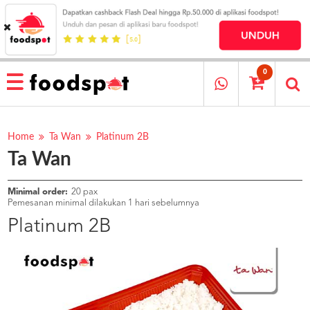
HOME
MENU
0
RESTAURANT
CARA
PESAN
Home
Ta Wan
Platinum 2B
Ta Wan
OUR
COMPANY
KATA
Minimal order:
20 pax
MEREKA
Pemesanan minimal dilakukan 1 hari sebelumnya
KATALOG
Platinum 2B
LOYALTY
PROGRAM
FAQ
ABOUT