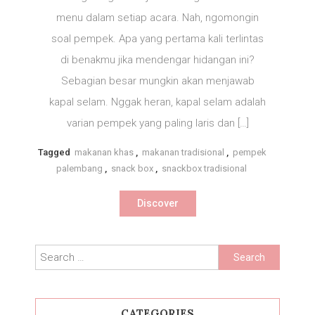
Selatan
menu dalam setiap acara. Nah, ngomongin
Kaya
soal pempek. Apa yang pertama kali terlintas
Varian
di benakmu jika mendengar hidangan ini?
Sebagian besar mungkin akan menjawab
kapal selam. Nggak heran, kapal selam adalah
varian pempek yang paling laris dan […]
Tagged
makanan khas
,
makanan tradisional
,
pempek
palembang
,
snack box
,
snackbox tradisional
Discover
Search
for:
CATEGORIES