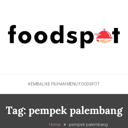
Foodspot Blog
Foodspot Blog
KEMBALI KE PILIHAN MENU FOODSPOT
Tag:
pempek palembang
Home
pempek palembang