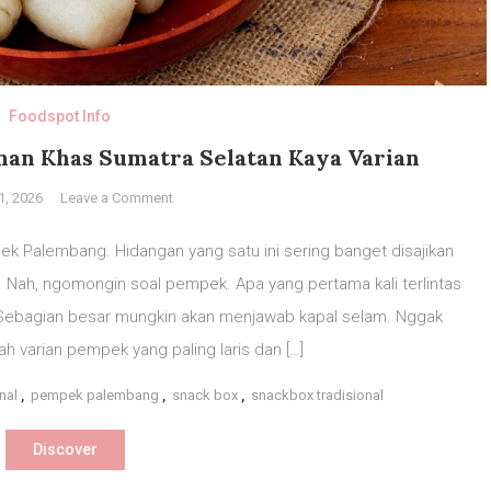
Foodspot Info
an Khas Sumatra Selatan Kaya Varian
on
1, 2026
Leave a Comment
Pempek
Palembang:
 Palembang. Hidangan yang satu ini sering banget disajikan
Makanan
 Nah, ngomongin soal pempek. Apa yang pertama kali terlintas
Khas
 Sebagian besar mungkin akan menjawab kapal selam. Nggak
Sumatra
Selatan
ah varian pempek yang paling laris dan […]
Kaya
nal
,
pempek palembang
,
snack box
,
snackbox tradisional
Varian
Discover