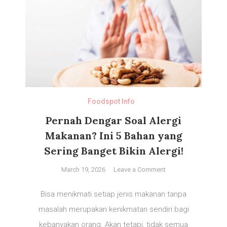
Foodspot Info
Pernah Dengar Soal Alergi
Makanan? Ini 5 Bahan yang
Sering Banget Bikin Alergi!
on
March 19, 2026
Leave a Comment
Pernah
Dengar
Bisa menikmati setiap jenis makanan tanpa
Soal
masalah merupakan kenikmatan sendiri bagi
Alergi
kebanyakan orang. Akan tetapi, tidak semua
Makanan?