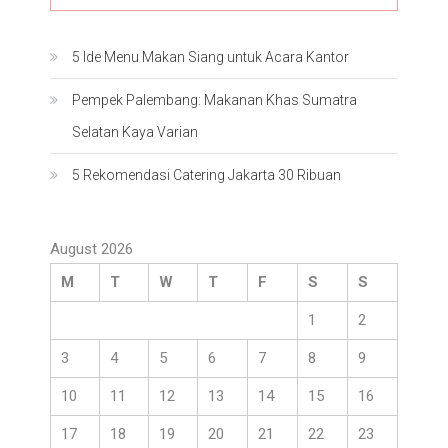
5 Ide Menu Makan Siang untuk Acara Kantor
Pempek Palembang: Makanan Khas Sumatra
Selatan Kaya Varian
5 Rekomendasi Catering Jakarta 30 Ribuan
August 2026
M
T
W
T
F
S
S
1
2
3
4
5
6
7
8
9
10
11
12
13
14
15
16
17
18
19
20
21
22
23