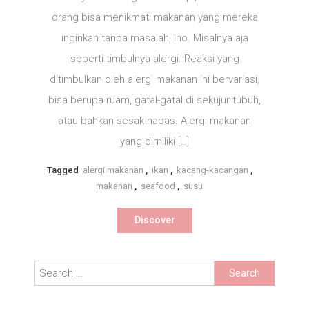
Ini
orang bisa menikmati makanan yang mereka
5
inginkan tanpa masalah, lho. Misalnya aja
Bahan
seperti timbulnya alergi. Reaksi yang
yang
ditimbulkan oleh alergi makanan ini bervariasi,
Sering
Banget
bisa berupa ruam, gatal-gatal di sekujur tubuh,
Bikin
atau bahkan sesak napas. Alergi makanan
Alergi!
yang dimiliki […]
Tagged
alergi makanan
,
ikan
,
kacang-kacangan
,
makanan
,
seafood
,
susu
Discover
Search
for: