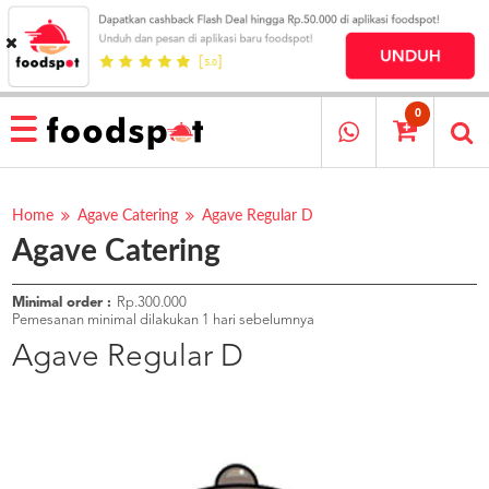
HOME
MENU
0
RESTAURANT
CARA
PESAN
Home
Agave Catering
Agave Regular D
Agave Catering
OUR
COMPANY
KATA
Minimal order :
Rp.300.000
MEREKA
Pemesanan minimal dilakukan 1 hari sebelumnya
KATALOG
Agave Regular D
LOYALTY
PROGRAM
FAQ
ABOUT