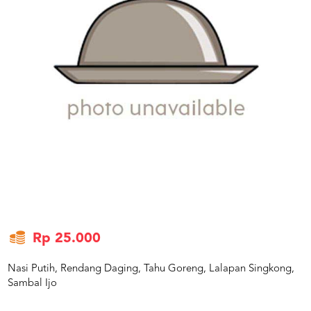
US
CATERERS
BLOG
TERMS
&
CONDITIONS
CALL
CENTER
021
5091
3494
LOGIN
DAFTAR
Rp 25.000
Nasi Putih, Rendang Daging, Tahu Goreng, Lalapan Singkong,
Sambal Ijo