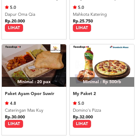
US
5.0
5.0
CATERERS
Dapur Oma Qia
Mahkota Katering
BLOG
Rp.20.000
Rp.25.750
LIHAT
LIHAT
TERMS
&
CONDITIONS
CALL
CENTER
021
5091
3494
LOGIN
DAFTAR
Minimal : 20
pax
Minimal : Rp 500rb
Paket Ayam Opor Suwir
My Paket 2
4.8
5.0
Cateringan Mas Kuy
Domino's Pizza
Rp.30.000
Rp.32.000
LIHAT
LIHAT