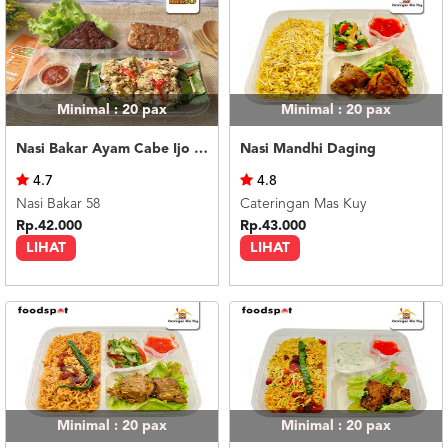
Minimal : 20
pax
Minimal : 20
pax
Nasi Bakar Ayam Cabe Ijo + Tahu Tempe
Nasi Mandhi Daging
4.7
4.8
Nasi Bakar 58
Cateringan Mas Kuy
Rp.42.000
Rp.43.000
LIHAT
LIHAT
Minimal : 20
pax
Minimal : 20
pax