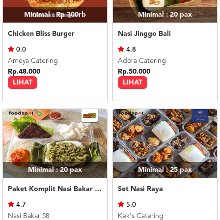
Minimal : Rp 300rb
Minimal : 20
pax
Chicken Bliss Burger
Nasi Jinggo Bali
0.0
4.8
Ameya Catering
Adora Catering
Rp.48.000
Rp.50.000
LIHAT
LIHAT
Minimal : 20
pax
Minimal : 25
pax
Paket Komplit Nasi Bakar Ayam Cabe Ijo
Set Nasi Raya
4.7
5.0
Nasi Bakar 58
Kek's Catering