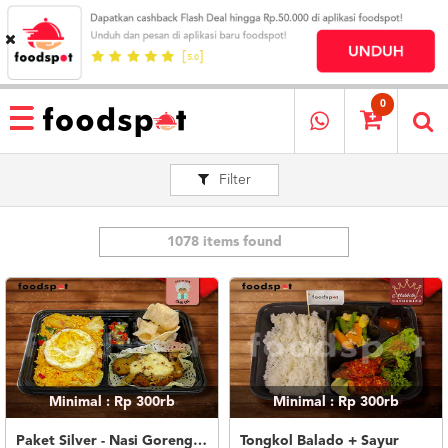
HOME
MENU
0
RESTAURANT
Filter
CARA
PESAN
OUR
COMPANY
1078 items found
KATA
MEREKA
KATALOG
LOYALTY
PROGRAM
Minimal : Rp 300rb
Minimal : Rp 300rb
FAQ
ABOUT
Paket Silver - Nasi Goreng Nanas Geprek Mozza
Tongkol Balado + Sayur