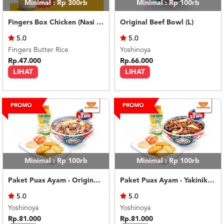
Minimal : Rp 300rb
Minimal : Rp 100rb
Fingers Box Chicken (Nasi Putih) Silky Pudding
Original Beef Bowl (L)
5.0
5.0
Fingers Butter Rice
Yoshinoya
Rp.47.000
Rp.66.000
LIHAT
LIHAT
Minimal : Rp 100rb
Minimal : Rp 100rb
Paket Puas Ayam - Original Beef Paket Puas (R)
Paket Puas Ayam - Yakiniku Beef Paket Puas (R)
5.0
5.0
Yoshinoya
Yoshinoya
Rp.81.000
Rp.81.000