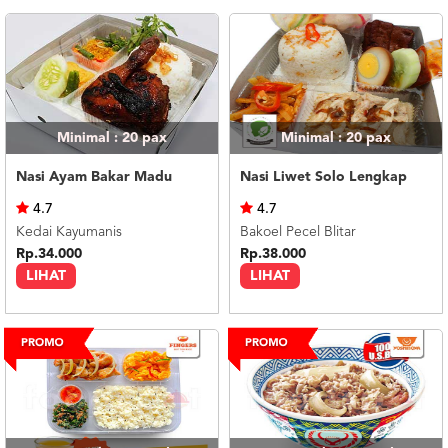
Minimal : 20
pax
Minimal : 20
pax
Nasi Ayam Bakar Madu
Nasi Liwet Solo Lengkap
4.7
4.7
Kedai Kayumanis
Bakoel Pecel Blitar
Rp.34.000
Rp.38.000
LIHAT
LIHAT