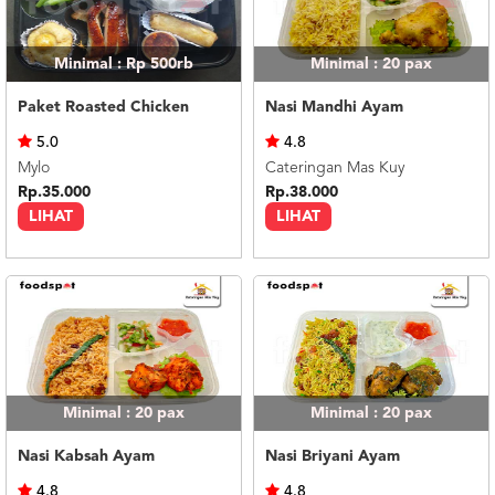
Minimal : Rp 500rb
Minimal : 20
pax
Paket Roasted Chicken
Nasi Mandhi Ayam
5.0
4.8
Mylo
Cateringan Mas Kuy
Rp.35.000
Rp.38.000
LIHAT
LIHAT
Minimal : 20
pax
Minimal : 20
pax
Nasi Kabsah Ayam
Nasi Briyani Ayam
4.8
4.8