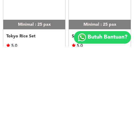
Minimal : 25
pax
Minimal : 25
pax
Copyright
©
Tokyo Rice Set
Seoul Rice Set
Butuh Bantuan?
2018
FOODSPOT.CO.ID
5.0
5.0
Kek's Catering
Kek's Catering
Rp.50.000
Rp.50.000
LIHAT
LIHAT
Minimal : 25
pax
Minimal : 20
pax
Bangkok Rice Set
Nasi Ayam Betutu Bali