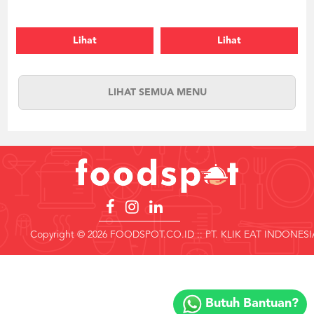
Lihat
Lihat
LIHAT SEMUA MENU
Copyright © 2026 FOODSPOT.CO.ID :: PT. KLIK EAT INDONESI
Copyright
©
Butuh Bantuan?
2018