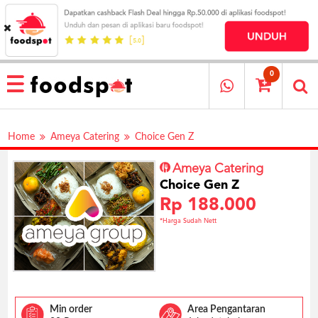
HOME
MENU
0
RESTAURANT
CARA
Home
Ameya Catering
Choice Gen Z
PESAN
OUR
Ameya Catering
COMPANY
Choice Gen Z
KATA
Rp 188.000
MEREKA
*Harga Sudah Nett
KATALOG
LOYALTY
PROGRAM
FAQ
Min order
Area Pengantaran
ABOUT