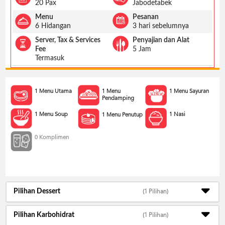
US
20 Pax
Jabodetabek
Menu
Pesanan
CATERERS
6 Hidangan
3 hari sebelumnya
BLOG
Server, Tax & Services
Penyajian dan Alat
TERMS
Fee
5 Jam
&
Termasuk
CONDITIONS
CALL
1 Menu Utama
1 Menu
1 Menu Sayuran
CENTER
Pendamping
021
5091
3494
1 Menu Soup
1 Nasi
1 Menu Penutup
LOGIN
DAFTAR
0 Komplimen
Pilihan Dessert
(1 Pilihan)
Pilihan Karbohidrat
(1 Pilihan)