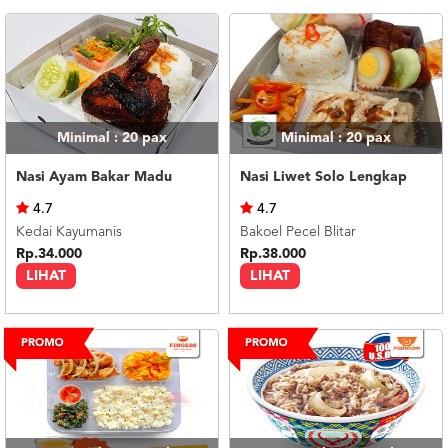
Minimal : 20
pax
Minimal : 20
pax
Nasi Ayam Bakar Madu
Nasi Liwet Solo Lengkap
4.7
4.7
Kedai Kayumanis
Bakoel Pecel Blitar
Rp.34.000
Rp.38.000
LIHAT
LIHAT