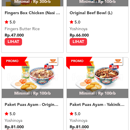
Minimal : Rp 300rb
Minimal : Rp 100rb
Fingers Box Chicken (Nasi Putih) Silky Pudding
Original Beef Bowl (L)
5.0
5.0
Fingers Butter Rice
Yoshinoya
Rp.47.000
Rp.66.000
LIHAT
LIHAT
Minimal : Rp 100rb
Minimal : Rp 100rb
Paket Puas Ayam - Original Beef Paket Puas (R)
Paket Puas Ayam - Yakiniku Beef Paket Puas (R)
5.0
5.0
Yoshinoya
Yoshinoya
Rp.81.000
Rp.81.000