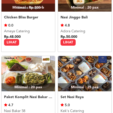
Minimal : Rp 300rb
Minimal : 20
pax
Chicken Bliss Burger
Nasi Jinggo Bali
0.0
4.8
Ameya Catering
Adora Catering
Rp.48.000
Rp.50.000
LIHAT
LIHAT
Minimal : 20
pax
Minimal : 25
pax
Paket Komplit Nasi Bakar Ayam Cabe Ijo
Set Nasi Raya
4.7
5.0
Nasi Bakar 58
Kek's Catering