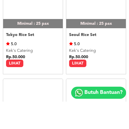
Minimal : 25
pax
Minimal : 25
pax
Tokyo Rice Set
Seoul Rice Set
5.0
5.0
Kek's Catering
Kek's Catering
Rp.50.000
Rp.50.000
LIHAT
LIHAT
Copyright
©
Butuh Bantuan?
2018
FOODSPOT.CO.ID
Minimal : 25
pax
Minimal : 20
pax
Bangkok Rice Set
Nasi Ayam Betutu Bali