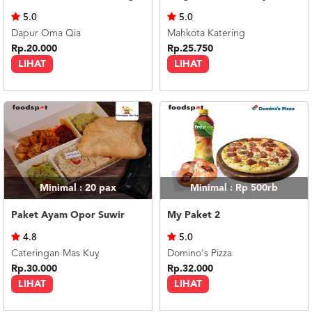
US
5.0
5.0
CATERERS
Dapur Oma Qia
Mahkota Katering
BLOG
Rp.20.000
Rp.25.750
LIHAT
LIHAT
TERMS
&
CONDITIONS
CALL
CENTER
021
5091
3494
LOGIN
DAFTAR
Minimal : 20
pax
Minimal : Rp 500rb
Paket Ayam Opor Suwir
My Paket 2
4.8
5.0
Cateringan Mas Kuy
Domino's Pizza
Rp.30.000
Rp.32.000
LIHAT
LIHAT