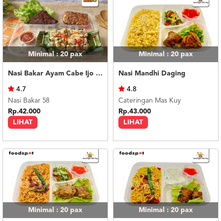
Minimal : 20
pax
Minimal : 20
pax
Nasi Bakar Ayam Cabe Ijo + Tahu Tempe
Nasi Mandhi Daging
4.7
4.8
Nasi Bakar 58
Cateringan Mas Kuy
Rp.42.000
Rp.43.000
LIHAT
LIHAT
Minimal : 20
pax
Minimal : 20
pax