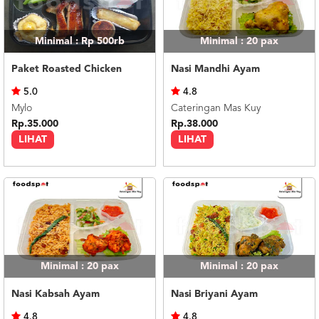
Minimal : Rp 500rb
Minimal : 20
pax
Paket Roasted Chicken
Nasi Mandhi Ayam
5.0
4.8
Mylo
Cateringan Mas Kuy
Rp.35.000
Rp.38.000
LIHAT
LIHAT
Minimal : 20
pax
Minimal : 20
pax
Nasi Kabsah Ayam
Nasi Briyani Ayam
4.8
4.8