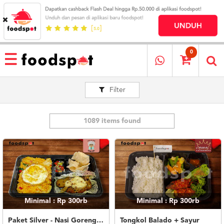
HOME
MENU
0
RESTAURANT
Filter
CARA
PESAN
OUR
COMPANY
1089 items found
KATA
MEREKA
KATALOG
LOYALTY
PROGRAM
Minimal : Rp 300rb
Minimal : Rp 300rb
FAQ
ABOUT
Paket Silver - Nasi Goreng Nanas Geprek Mozza
Tongkol Balado + Sayur