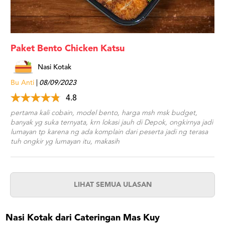
Paket Bento Chicken Katsu
Nasi Kotak
Bu Anti
08/09/2023
4.8
pertama kali cobain, model bento, harga msh msk budget,
banyak yg suka ternyata, krn lokasi jauh di Depok, ongkirnya jadi
lumayan tp karena ng ada komplain dari peserta jadi ng terasa
tuh ongkir yg lumayan itu, makasih
LIHAT SEMUA ULASAN
Nasi Kotak dari Cateringan Mas Kuy