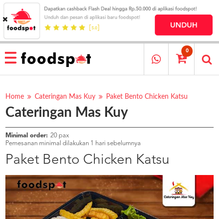
HOME
MENU
0
RESTAURANT
CARA
PESAN
Home
Cateringan Mas Kuy
Paket Bento Chicken Katsu
Cateringan Mas Kuy
OUR
COMPANY
KATA
Minimal order:
20 pax
MEREKA
Pemesanan minimal dilakukan 1 hari sebelumnya
KATALOG
Paket Bento Chicken Katsu
LOYALTY
PROGRAM
FAQ
ABOUT