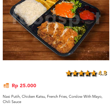
US
CATERERS
BLOG
TERMS
&
CONDITIONS
CALL
CENTER
021
5091
3494
LOGIN
DAFTAR
4.8
Rp 25.000
Nasi Putih, Chicken Katsu, French Fries, Corslow With Mayo,
Chili Sauce