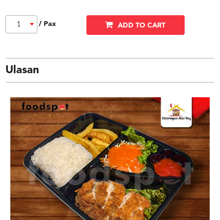
/ Pax
1
ADD TO CART
Ulasan