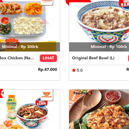
Minimal : Rp 300rb
Minimal : Rp 100rb
Fingers Box Chicken (Nasi Putih) Silky Pudding
LIHAT
Original Beef Bowl (L)
Rp.47.000
R
5.0