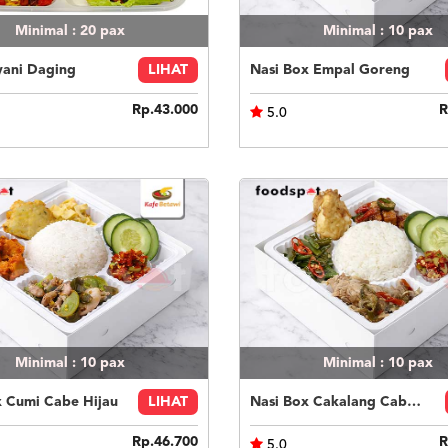
Minimal : 20
pax
Minimal : 10
pax
yani Daging
LIHAT
Nasi Box Empal Goreng
Rp.43.000
R
5.0
Minimal : 10
pax
Minimal : 10
pax
x Cumi Cabe Hijau
LIHAT
Nasi Box Cakalang Cabe Hijau
Rp.46.700
R
5.0