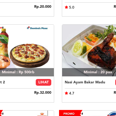
Rp.20.000
R
5.0
Minimal : Rp 500rb
Minimal : 20
pax
t 2
LIHAT
Nasi Ayam Bakar Madu
Rp.32.000
R
4.7