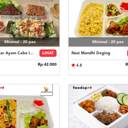
Minimal : 20
pax
Minimal : 20
pax
Nasi Bakar Ayam Cabe Ijo + Tahu Tempe
LIHAT
Nasi Mandhi Daging
Rp.42.000
R
4.8