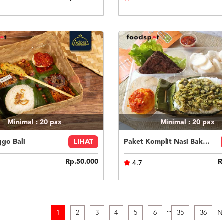
Minimal : 20
pax
Minimal : 20
pax
ggo Bali
LIHAT
Paket Komplit Nasi Bakar Ayam Cabe Ijo
Rp.50.000
R
4.7
.
.
.
1
2
3
4
5
6
35
36
N