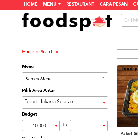
HOME
MENU
RESTAURANT
CARA PESAN
O
Home
Search
Menu
Pilih Area Antar
Tebet, Jakarta Selatan
Budget
to
10.000