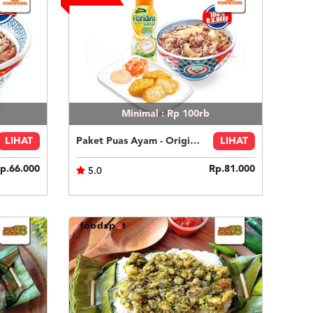
Minimal : Rp 100rb
LIHAT
Paket Puas Ayam - Original Beef Paket Puas (R)
LIHAT
p.66.000
Rp.81.000
5.0