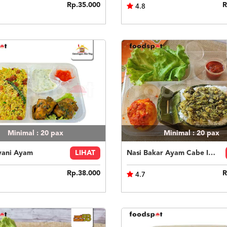
Rp.35.000
R
4.8
Minimal : 20
pax
Minimal : 20
pax
yani Ayam
LIHAT
Nasi Bakar Ayam Cabe Ijo + Telor Balado
Rp.38.000
R
4.7