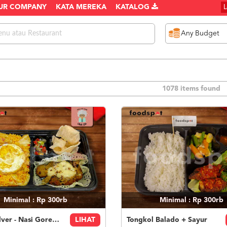
UR COMPANY
KATA MEREKA
KATALOG
1078 items found
Minimal : Rp 300rb
Minimal : Rp 300rb
Paket Silver - Nasi Goreng Nanas Geprek Mozza
LIHAT
Tongkol Balado + Sayur