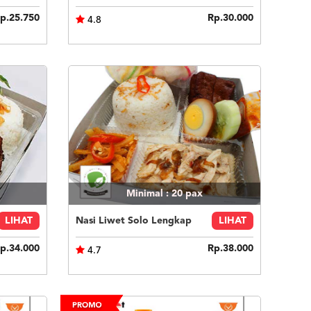
p.25.750
Rp.30.000
4.8
Minimal : 20
pax
LIHAT
Nasi Liwet Solo Lengkap
LIHAT
p.34.000
Rp.38.000
4.7