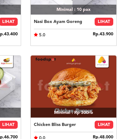
Minimal : 10
pax
LIHAT
Nasi Box Ayam Goreng
LIHAT
p.43.400
Rp.43.900
5.0
Minimal : Rp 300rb
LIHAT
Chicken Bliss Burger
LIHAT
p.46.700
Rp.48.000
0.0