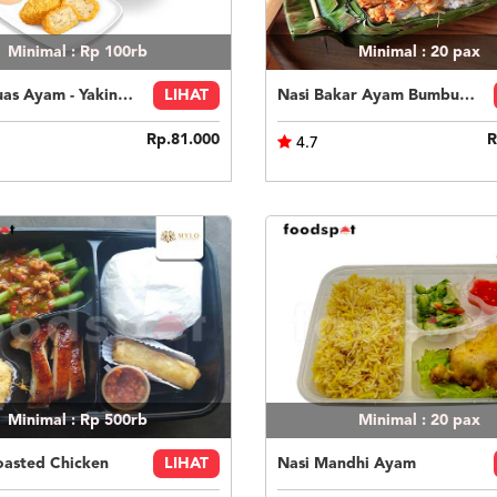
Minimal : Rp 100rb
Minimal : 20
pax
Paket Puas Ayam - Yakiniku Beef Paket Puas (R)
LIHAT
Nasi Bakar Ayam Bumbu Bali + Kerupuk
Rp.81.000
R
4.7
Minimal : Rp 500rb
Minimal : 20
pax
oasted Chicken
LIHAT
Nasi Mandhi Ayam