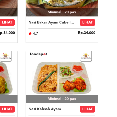
Minimal : 20
pax
LIHAT
Nasi Bakar Ayam Cabe Ijo + Kerupuk
LIHAT
p.34.000
Rp.34.000
4.7
Minimal : 20
pax
LIHAT
Nasi Kabsah Ayam
LIHAT