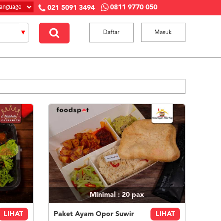
0811 9770 050
021 5091 3494
Daftar
Masuk
Minimal : 20
pax
LIHAT
Paket Ayam Opor Suwir
LIHAT