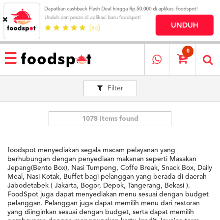
HOME
MENU
0
RESTAURANT
Filter
CARA
PESAN
OUR
COMPANY
1078 items found
KATA
MEREKA
foodspot menyediakan segala macam pelayanan yang
KATALOG
berhubungan dengan penyediaan makanan seperti Masakan
Jepang(Bento Box), Nasi Tumpeng, Coffe Break, Snack Box, Daily
Meal, Nasi Kotak, Buffet bagi pelanggan yang berada di daerah
LOYALTY
Jabodetabek ( Jakarta, Bogor, Depok, Tangerang, Bekasi ).
PROGRAM
FoodSpot juga dapat menyediakan menu sesuai dengan budget
FAQ
pelanggan. Pelanggan juga dapat memilih menu dari restoran
yang diinginkan sesuai dengan budget, serta dapat memilih
ABOUT