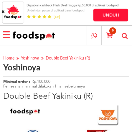
HOME
MENU
0
RESTAURANT
CARA
PESAN
Home
Yoshinoya
Double Beef Yakiniku (R)
Yoshinoya
OUR
COMPANY
KATA
Minimal order :
Rp.100.000
MEREKA
Pemesanan minimal dilakukan 1 hari sebelumnya
KATALOG
Double Beef Yakiniku (R)
LOYALTY
PROGRAM
FAQ
ABOUT