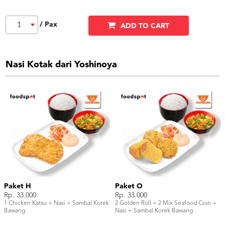
/ Pax
1
ADD TO CART
Nasi Kotak dari Yoshinoya
Paket H
Paket O
Rp. 33.000
Rp. 33.000
1 Chicken Katsu + Nasi + Sambal Korek
2 Golden Roll + 2 Mix Seafood Coin +
Bawang
Nasi + Sambal Korek Bawang