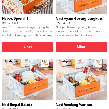
Nabox Spesial 1
Nasi Ayam Goreng Lengkuas
Rp. 30.000
Rp. 34.100
Nasi Putih, tumis kacang panjang, telor
Nasi putih, ayam goreng bumbu
dadar tipis, telor balado, tempe bacem,
lengkuas, sambal goreng kentang,
sambal gr kentang, ayam filet+kremes,
tempe bacem, tumisan kacang
serundeng
panjang, sambal dan kerupuk udang
Lihat
Lihat
Nasi Empal Balado
Nasi Rendang Warisan