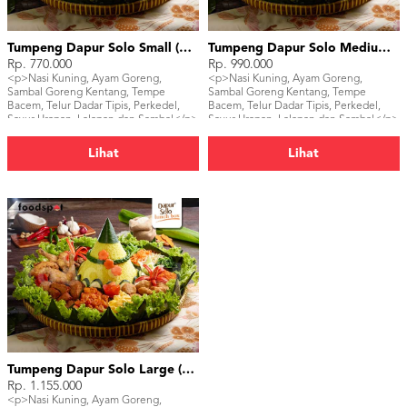
Tumpeng Dapur Solo Small (15 pax)
Tumpeng Dapur Solo Medium (25 pax)
Rp. 770.000
Rp. 990.000
<p>Nasi Kuning, Ayam Goreng,
<p>Nasi Kuning, Ayam Goreng,
Sambal Goreng Kentang, Tempe
Sambal Goreng Kentang, Tempe
Bacem, Telur Dadar Tipis, Perkedel,
Bacem, Telur Dadar Tipis, Perkedel,
Sayur Urapan, Lalapan dan Sambal</p>
Sayur Urapan, Lalapan dan Sambal</p>
Lihat
Lihat
Tumpeng Dapur Solo Large (30 pax)
Rp. 1.155.000
<p>Nasi Kuning, Ayam Goreng,