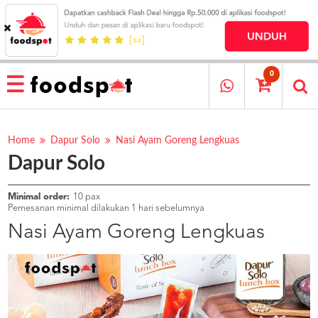
HOME
MENU
0
RESTAURANT
CARA
PESAN
Home
Dapur Solo
Nasi Ayam Goreng Lengkuas
Dapur Solo
OUR
COMPANY
KATA
Minimal order:
10 pax
MEREKA
Pemesanan minimal dilakukan 1 hari sebelumnya
KATALOG
Nasi Ayam Goreng Lengkuas
LOYALTY
PROGRAM
FAQ
ABOUT