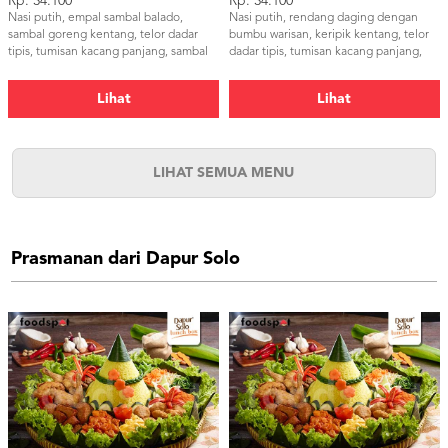
Rp. 34.100
Rp. 34.100
Nasi putih, empal sambal balado,
Nasi putih, rendang daging dengan
sambal goreng kentang, telor dadar
bumbu warisan, keripik kentang, telor
tipis, tumisan kacang panjang, sambal
dadar tipis, tumisan kacang panjang,
dan kerupuk udang
samba dan kerupuk udang
Lihat
Lihat
LIHAT SEMUA MENU
Prasmanan dari Dapur Solo