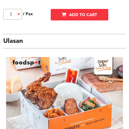
/ Pax
1
ADD TO CART
Ulasan