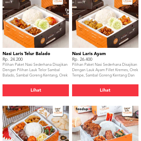
Nasi Laris Telur Balado
Nasi Laris Ayam
Rp. 24.200
Rp. 26.400
Pilihan Paket Nasi Sederhana Disajikan
Pilihan Paket Nasi Sederhana Disajikan
Dengan Pilihan Lauk Telor Sambal
Dengan Lauk Ayam Fillet Kremes, Orek
Balado, Sambal Goreng Kentang, Orek
Tempe, Sambal Goreng Kentang Dan
Tempe & Timun.
Timun.
Lihat
Lihat