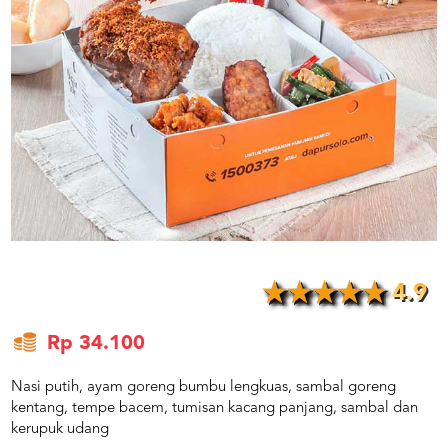
US
CATERERS
BLOG
TERMS
&
CONDITIONS
CALL
CENTER
021
5091
3494
LOGIN
DAFTAR
4.9
Rp 34.100
Nasi putih, ayam goreng bumbu lengkuas, sambal goreng
kentang, tempe bacem, tumisan kacang panjang, sambal dan
kerupuk udang