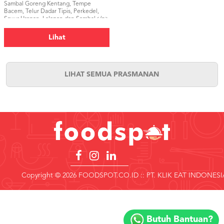
Sambal Goreng Kentang, Tempe
Bacem, Telur Dadar Tipis, Perkedel,
Sayur Urapan, Lalapan dan Sambal</p>
Lihat
LIHAT SEMUA PRASMANAN
Copyright © 2026 FOODSPOT.CO.ID :: PT. KLIK EAT INDONESI
Copyright
©
Butuh Bantuan?
2018