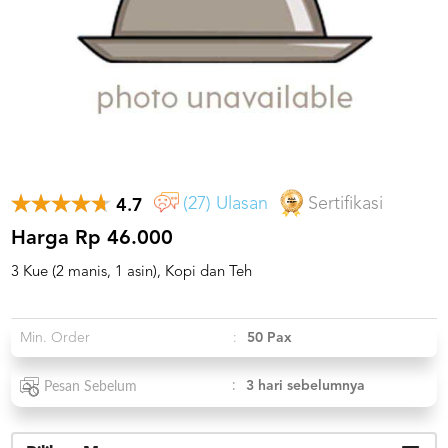
US
CATERERS
BLOG
TERMS
&
CONDITIONS
CALL
CENTER
021
(27) Ulasan
Sertifikasi
4.7
5091
3494
Harga Rp 46.000
LOGIN
DAFTAR
3 Kue (2 manis, 1 asin), Kopi dan Teh
Min. Order
:
50 Pax
:
3 hari sebelumnya
Pesan Sebelum