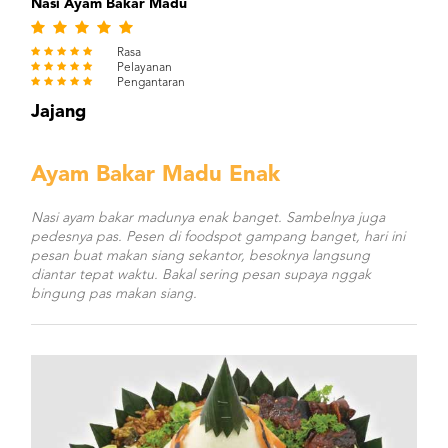
Nasi Ayam Bakar Madu
Rasa
Pelayanan
Pengantaran
Jajang
Ayam Bakar Madu Enak
Nasi ayam bakar madunya enak banget. Sambelnya juga
pedesnya pas. Pesen di foodspot gampang banget, hari ini
pesan buat makan siang sekantor, besoknya langsung
diantar tepat waktu. Bakal sering pesan supaya nggak
bingung pas makan siang.