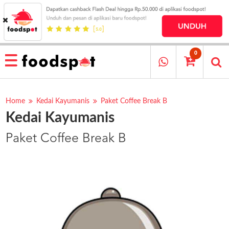
HOME
MENU
0
RESTAURANT
CARA
PESAN
Home
Kedai Kayumanis
Paket Coffee Break B
Kedai Kayumanis
OUR
COMPANY
Paket Coffee Break B
KATA
MEREKA
KATALOG
LOYALTY
PROGRAM
FAQ
ABOUT