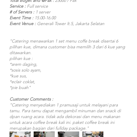
Total Buget and @Pax :
25000 / Pax
Service :
Full service
# of Servers :
1 server
Event Time :
15.00-16.00
Event Venue :
Generali Tower lt.5, Jakarta Selatan
"Catering menawarkan 1 set menu coffe break disertai 6
pilihan kue, dimana customer bisa memilih 3 dari 6 kue yang
ditawarkan.
pilihan kue :
*arem daging,
*sosis solo ayam,
*kue sus,
*eclair coklat,
*pie buah"
Customer Comments :
"Catering menyediakan 1 pramusaji untuk melayani para
tamu. Para tamu dapat mengambil minuman dan snack di
dpan ruang acara. tidak ada dekorasi dan menu makanan
untuk acara coffee break kali ini. paket coffee break ini
merupakan bagian dari fullday package."