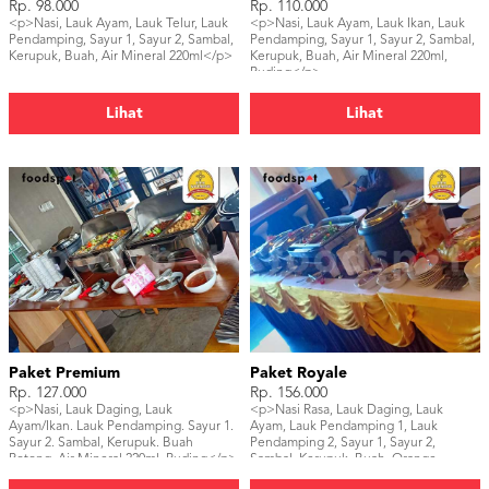
Rp. 98.000
Rp. 110.000
<p>Nasi, Lauk Ayam, Lauk Telur, Lauk
<p>Nasi, Lauk Ayam, Lauk Ikan, Lauk
Pendamping, Sayur 1, Sayur 2, Sambal,
Pendamping, Sayur 1, Sayur 2, Sambal,
Kerupuk, Buah, Air Mineral 220ml</p>
Kerupuk, Buah, Air Mineral 220ml,
Puding</p>
Lihat
Lihat
Paket Premium
Paket Royale
Rp. 127.000
Rp. 156.000
<p>Nasi, Lauk Daging, Lauk
<p>Nasi Rasa, Lauk Daging, Lauk
Ayam/Ikan. Lauk Pendamping. Sayur 1.
Ayam, Lauk Pendamping 1, Lauk
Sayur 2. Sambal, Kerupuk. Buah
Pendamping 2, Sayur 1, Sayur 2,
Potong, Air Mineral 220ml. Puding</p>
Sambal, Kerupuk, Buah, Orange
Juice/Infused Water, Sweets/Desserts,