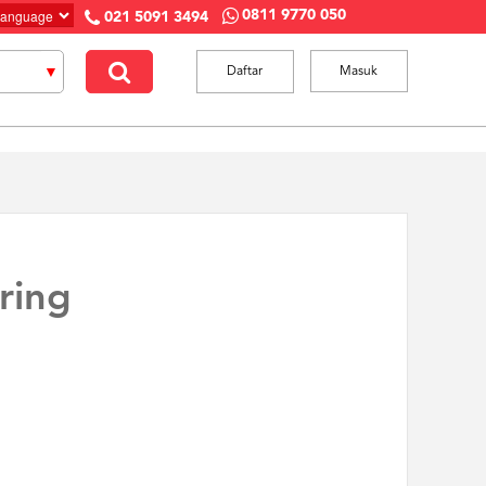
0811 9770 050
021 5091 3494
Daftar
Masuk
ring