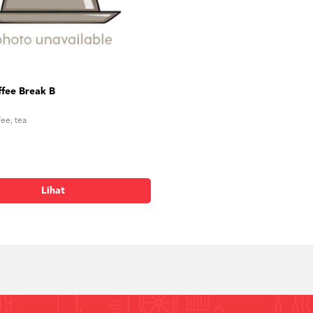
fee Break B
fee, tea
Lihat