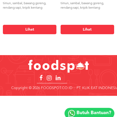
timun, sambal, bawang goreng,
timun, sambal, bawang goreng,
rendang sapi, kripik kentang
rendang sapi, kripik kentang
Lihat
Lihat
Copyright © 2026 FOODSPOT.CO.ID :: PT. KLIK EAT INDONESI
Copyright
©
Butuh Bantuan?
2018