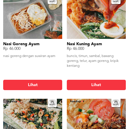
Nasi Goreng Ayam
Nasi Kuning Ayam
Rp 46.000
Rp 46.000
nasi goreng dengan suwiran ayam
buncis, timun, sambal, bawang
goreng, telur, ayam goreng, kripik
kentang
Lihat
Lihat