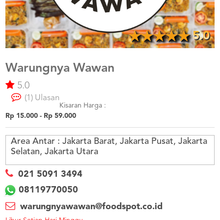
US
CATERERS
BLOG
5.0
TERMS
&
CONDITIONS
Warungnya Wawan
5.0
CALL
CENTER
(1) Ulasan
021
5091
Kisaran Harga :
3494
Rp 15.000 - Rp 59.000
LOGIN
DAFTAR
Area Antar :
Jakarta Barat, Jakarta Pusat, Jakarta
Selatan, Jakarta Utara
021 5091 3494
08119770050
warungnyawawan@foodspot.co.id