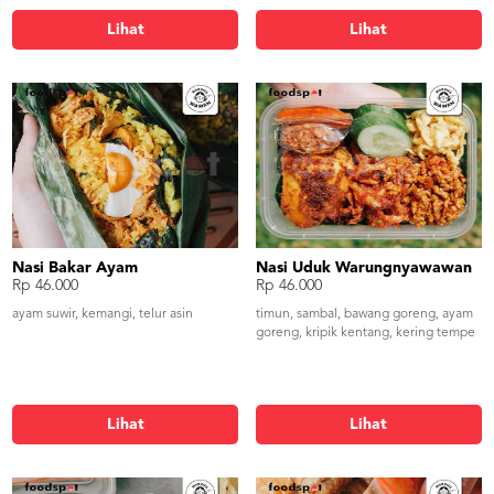
Lihat
Lihat
Nasi Bakar Ayam
Nasi Uduk Warungnyawawan
Rp 46.000
Rp 46.000
ayam suwir, kemangi, telur asin
timun, sambal, bawang goreng, ayam
goreng, kripik kentang, kering tempe
Lihat
Lihat