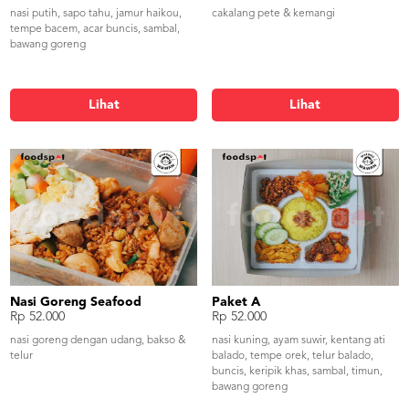
nasi putih, sapo tahu, jamur haikou,
cakalang pete & kemangi
tempe bacem, acar buncis, sambal,
bawang goreng
Lihat
Lihat
Nasi Goreng Seafood
Paket A
Rp 52.000
Rp 52.000
nasi goreng dengan udang, bakso &
nasi kuning, ayam suwir, kentang ati
telur
balado, tempe orek, telur balado,
buncis, keripik khas, sambal, timun,
bawang goreng