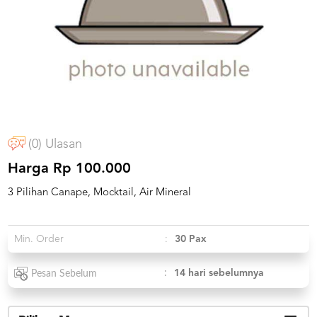
US
CATERERS
BLOG
TERMS
&
CONDITIONS
CALL
CENTER
021
(0) Ulasan
5091
3494
Harga Rp 100.000
LOGIN
DAFTAR
3 Pilihan Canape, Mocktail, Air Mineral
Min. Order
:
30 Pax
:
14 hari sebelumnya
Pesan Sebelum