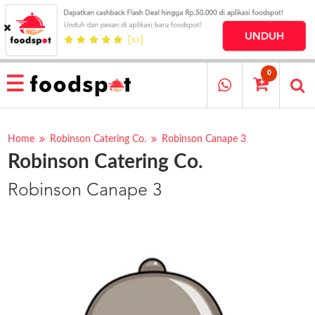
HOME
MENU
0
RESTAURANT
CARA
PESAN
Home
Robinson Catering Co.
Robinson Canape 3
Robinson Catering Co.
OUR
COMPANY
Robinson Canape 3
KATA
MEREKA
KATALOG
LOYALTY
PROGRAM
FAQ
ABOUT