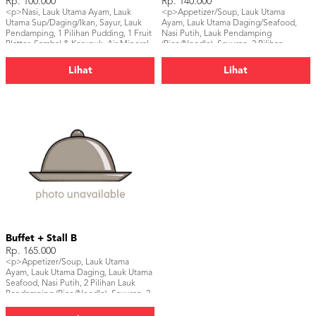
Rp. 100.000
Rp. 140.000
<p>Nasi, Lauk Utama Ayam, Lauk
<p>Appetizer/Soup, Lauk Utama
Utama Sup/Daging/Ikan, Sayur, Lauk
Ayam, Lauk Utama Daging/Seafood,
Pendamping, 1 Pilihan Pudding, 1 Fruit
Nasi Putih, Lauk Pendamping
Platter, Sambal & Kerupuk, Air Mineral,
(Rice/Noodle), Sayuran, 2 Pilihan
1 Pilihan Teh</p>
Pudding & Jelly, 2 Pilihan Cake & Pie,
Fruit Platter, Sambal & Kerupuk,
Lihat
Lihat
Mineral Water, 1 Pilihan Teh, 1 Pilihan
Mocktail/Juice/Soda, 1 Pilihan Food
Stall</p>
Buffet + Stall B
Rp. 165.000
<p>Appetizer/Soup, Lauk Utama
Ayam, Lauk Utama Daging, Lauk Utama
Seafood, Nasi Putih, 2 Pilihan Lauk
Pendamping (Rice/Noodle), Sayuran, 2
Pilihan Pudding & Jelly, 2 Pilihan Cake
& Pie, Fruit Platter, Sambal & Kerupuk,