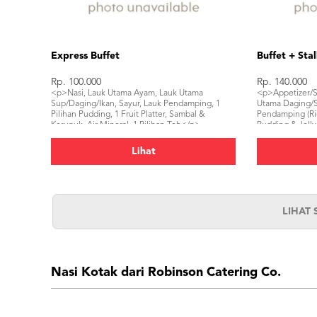
Express Buffet
Buffet + Stal
Rp. 100.000
Rp. 140.000
<p>Nasi, Lauk Utama Ayam, Lauk Utama
<p>Appetizer/S
Sup/Daging/Ikan, Sayur, Lauk Pendamping, 1
Utama Daging/S
Pilihan Pudding, 1 Fruit Platter, Sambal &
Pendamping (Ric
Kerupuk, Air Mineral, 1 Pilihan Teh</p>
Pudding & Jelly,
Platter, Sambal
Pilihan Teh, 1 P
Lihat
Pilihan Food St
LIHAT
Nasi Kotak dari Robinson Catering Co.