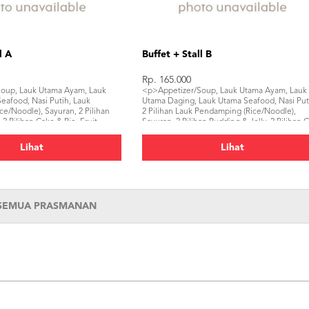
l A
Buffet + Stall B
Rp. 165.000
oup, Lauk Utama Ayam, Lauk
<p>Appetizer/Soup, Lauk Utama Ayam, Lauk
eafood, Nasi Putih, Lauk
Utama Daging, Lauk Utama Seafood, Nasi Put
e/Noodle), Sayuran, 2 Pilihan
2 Pilihan Lauk Pendamping (Rice/Noodle),
 2 Pilihan Cake & Pie, Fruit
Sayuran, 2 Pilihan Pudding & Jelly, 2 Pilihan 
 & Kerupuk, Mineral Water, 1
& Pie, Fruit Platter, Sambal & Kerupuk, Air Put
ilihan Mocktail/Juice/Soda, 1
1 Pilihan Teh, 1 Pilihan Mocktail/Juice/Soda, 
Lihat
Lihat
all</p>
Pilihan Food Stall</p>
 SEMUA PRASMANAN