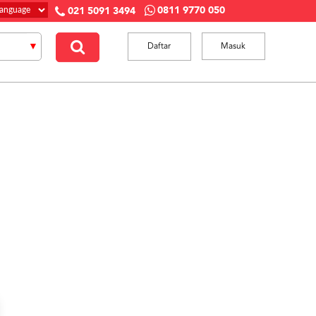
0811 9770 050
021 5091 3494
Daftar
Masuk