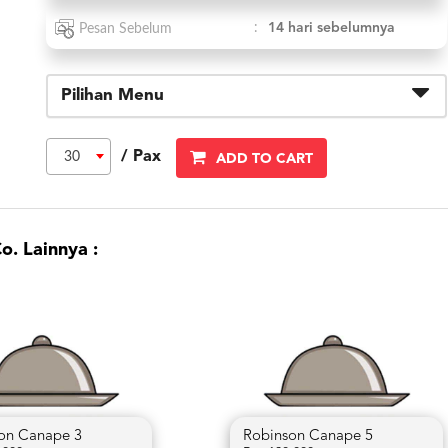
:
14 hari sebelumnya
Pesan Sebelum
Pilihan Menu
/ Pax
30
ADD TO CART
o. Lainnya :
on Canape 3
Robinson Canape 5