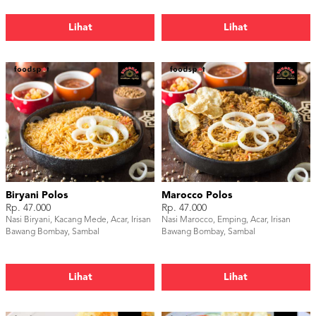
Lihat
Lihat
Biryani Polos
Marocco Polos
Rp. 47.000
Rp. 47.000
Nasi Biryani, Kacang Mede, Acar, Irisan
Nasi Marocco, Emping, Acar, Irisan
Bawang Bombay, Sambal
Bawang Bombay, Sambal
Lihat
Lihat