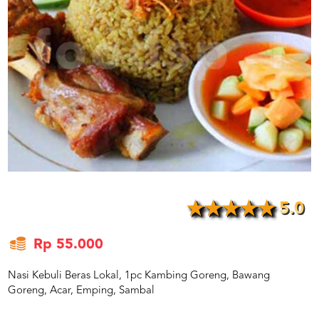
US
CATERERS
BLOG
TERMS
&
CONDITIONS
CALL
CENTER
021
5091
3494
LOGIN
DAFTAR
5.0
Rp 55.000
Nasi Kebuli Beras Lokal, 1pc Kambing Goreng, Bawang
Goreng, Acar, Emping, Sambal