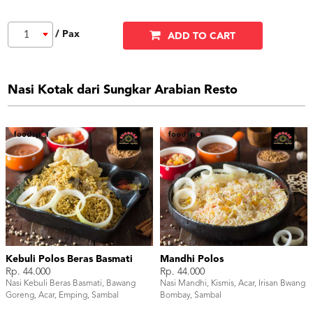
/ Pax
1
ADD TO CART
Nasi Kotak dari Sungkar Arabian Resto
Kebuli Polos Beras Basmati
Mandhi Polos
Rp. 44.000
Rp. 44.000
Nasi Kebuli Beras Basmati, Bawang
Nasi Mandhi, Kismis, Acar, Irisan Bwang
Goreng, Acar, Emping, Sambal
Bombay, Sambal