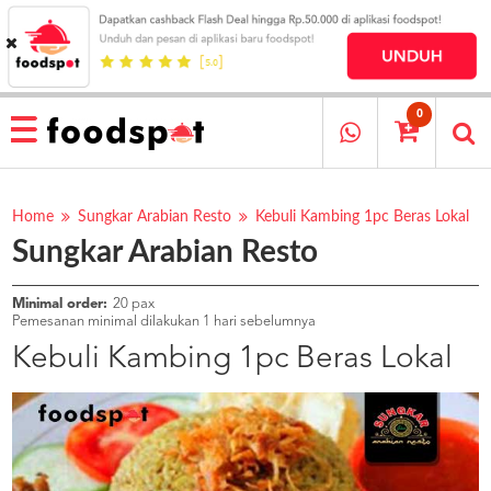
HOME
MENU
0
RESTAURANT
CARA
PESAN
Home
Sungkar Arabian Resto
Kebuli Kambing 1pc Beras Lokal
Sungkar Arabian Resto
OUR
COMPANY
KATA
Minimal order:
20 pax
MEREKA
Pemesanan minimal dilakukan 1 hari sebelumnya
KATALOG
Kebuli Kambing 1pc Beras Lokal
LOYALTY
PROGRAM
FAQ
ABOUT