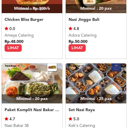
Minimal : Rp 300rb
Minimal : 20
pax
Chicken Bliss Burger
Nasi Jinggo Bali
0.0
4.8
Ameya Catering
Adora Catering
Rp.48.000
Rp.50.000
LIHAT
LIHAT
Minimal : 20
pax
Minimal : 25
pax
Paket Komplit Nasi Bakar Ayam Cabe Ijo
Set Nasi Raya
4.7
5.0
Nasi Bakar 58
Kek's Catering