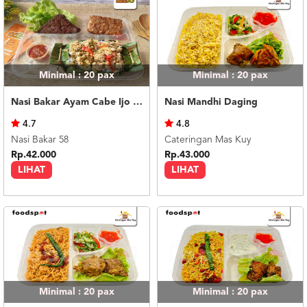
Minimal : 20
pax
Minimal : 20
pax
Nasi Bakar Ayam Cabe Ijo + Tahu Tempe
Nasi Mandhi Daging
4.7
4.8
Nasi Bakar 58
Cateringan Mas Kuy
Rp.42.000
Rp.43.000
LIHAT
LIHAT
Minimal : 20
pax
Minimal : 20
pax