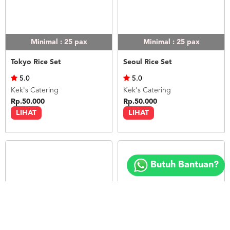
Minimal : 25
pax
Minimal : 25
pax
Tokyo Rice Set
Seoul Rice Set
5.0
5.0
Kek's Catering
Kek's Catering
Rp.50.000
Rp.50.000
LIHAT
LIHAT
Copyright
©
Butuh Bantuan?
2018
FOODSPOT.CO.ID
Minimal : 25
pax
Minimal : 20
pax
Bangkok Rice Set
Nasi Ayam Betutu Bali