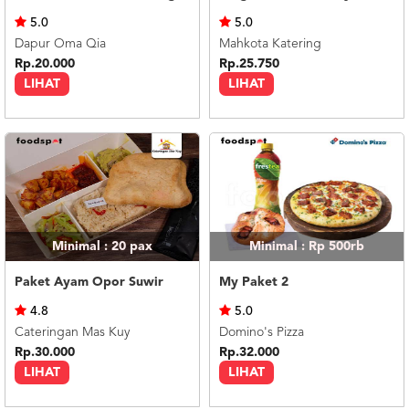
US
5.0
5.0
CATERERS
Dapur Oma Qia
Mahkota Katering
BLOG
Rp.20.000
Rp.25.750
LIHAT
LIHAT
TERMS
&
CONDITIONS
CALL
CENTER
021
5091
3494
LOGIN
DAFTAR
Minimal : 20
pax
Minimal : Rp 500rb
Paket Ayam Opor Suwir
My Paket 2
4.8
5.0
Cateringan Mas Kuy
Domino's Pizza
Rp.30.000
Rp.32.000
LIHAT
LIHAT