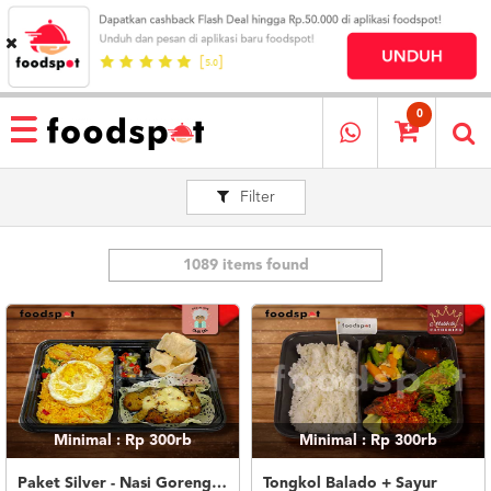
HOME
MENU
0
RESTAURANT
Filter
CARA
PESAN
OUR
COMPANY
1089 items found
KATA
MEREKA
KATALOG
LOYALTY
PROGRAM
Minimal : Rp 300rb
Minimal : Rp 300rb
FAQ
ABOUT
Paket Silver - Nasi Goreng Nanas Geprek Mozza
Tongkol Balado + Sayur