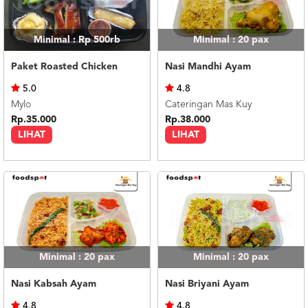
Minimal : Rp 500rb
Minimal : 20
pax
Paket Roasted Chicken
Nasi Mandhi Ayam
5.0
4.8
Mylo
Cateringan Mas Kuy
Rp.35.000
Rp.38.000
LIHAT
LIHAT
Minimal : 20
pax
Minimal : 20
pax
Nasi Kabsah Ayam
Nasi Briyani Ayam
4.8
4.8