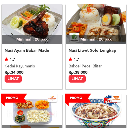
Minimal : 20
pax
Minimal : 20
pax
Nasi Ayam Bakar Madu
Nasi Liwet Solo Lengkap
4.7
4.7
Kedai Kayumanis
Bakoel Pecel Blitar
Rp.34.000
Rp.38.000
LIHAT
LIHAT