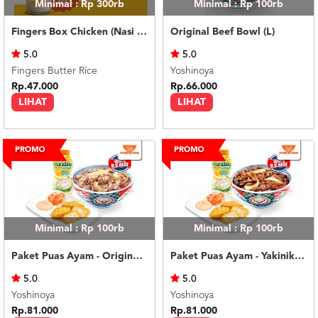
Minimal : Rp 300rb
Minimal : Rp 100rb
Fingers Box Chicken (Nasi Putih) Silky Pudding
Original Beef Bowl (L)
5.0
5.0
Fingers Butter Rice
Yoshinoya
Rp.47.000
Rp.66.000
LIHAT
LIHAT
Minimal : Rp 100rb
Minimal : Rp 100rb
Paket Puas Ayam - Original Beef Paket Puas (R)
Paket Puas Ayam - Yakiniku Beef Paket Puas (R)
5.0
5.0
Yoshinoya
Yoshinoya
Rp.81.000
Rp.81.000