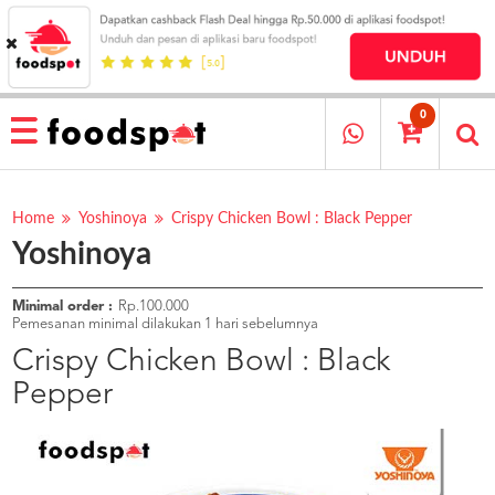
HOME
MENU
0
RESTAURANT
CARA
PESAN
Home
Yoshinoya
Crispy Chicken Bowl : Black Pepper
Yoshinoya
OUR
COMPANY
KATA
Minimal order :
Rp.100.000
MEREKA
Pemesanan minimal dilakukan 1 hari sebelumnya
KATALOG
Crispy Chicken Bowl : Black
Pepper
LOYALTY
PROGRAM
FAQ
ABOUT