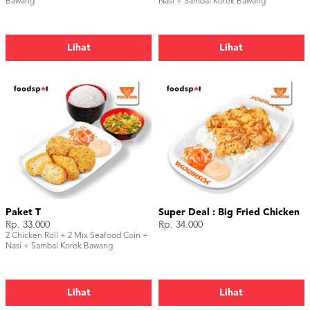
Bawang
Nasi + Sambal Korek Bawang
Lihat
Lihat
Paket T
Super Deal : Big Fried Chicken
Rp. 33.000
Rp. 34.000
2 Chicken Roll + 2 Mix Seafood Coin +
Nasi + Sambal Korek Bawang
Lihat
Lihat