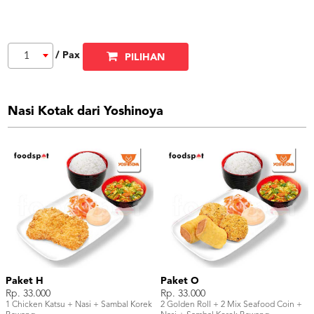
/ Pax
1
PILIHAN
Nasi Kotak dari Yoshinoya
Paket H
Paket O
Rp. 33.000
Rp. 33.000
1 Chicken Katsu + Nasi + Sambal Korek
2 Golden Roll + 2 Mix Seafood Coin +