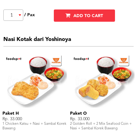
/ Pax
1
ADD TO CART
Nasi Kotak dari Yoshinoya
Paket H
Paket O
Rp. 33.000
Rp. 33.000
1 Chicken Katsu + Nasi + Sambal Korek
2 Golden Roll + 2 Mix Seafood Coin +
Bawang
Nasi + Sambal Korek Bawang