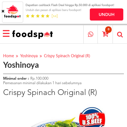
HOME
MENU
0
RESTAURANT
CARA
PESAN
Home
Yoshinoya
Crispy Spinach Original (R)
Yoshinoya
OUR
COMPANY
KATA
Minimal order :
Rp.100.000
MEREKA
Pemesanan minimal dilakukan 1 hari sebelumnya
KATALOG
Crispy Spinach Original (R)
LOYALTY
PROGRAM
FAQ
ABOUT