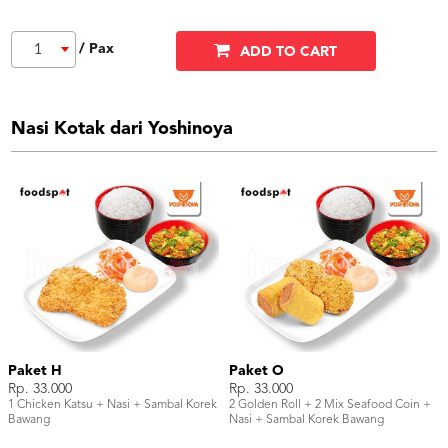
/ Pax
1
ADD TO CART
Nasi Kotak dari Yoshinoya
Paket H
Paket O
Rp. 33.000
Rp. 33.000
1 Chicken Katsu + Nasi + Sambal Korek
2 Golden Roll + 2 Mix Seafood Coin +
Bawang
Nasi + Sambal Korek Bawang