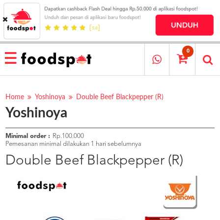
HOME
MENU
0
RESTAURANT
CARA
PESAN
Home
Yoshinoya
Double Beef Blackpepper (R)
Yoshinoya
OUR
COMPANY
KATA
Minimal order :
Rp.100.000
MEREKA
Pemesanan minimal dilakukan 1 hari sebelumnya
KATALOG
Double Beef Blackpepper (R)
LOYALTY
PROGRAM
FAQ
ABOUT