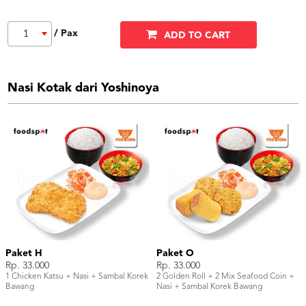
/ Pax
1
ADD TO CART
Nasi Kotak dari Yoshinoya
Paket H
Paket O
Rp. 33.000
Rp. 33.000
1 Chicken Katsu + Nasi + Sambal Korek
2 Golden Roll + 2 Mix Seafood Coin +
Bawang
Nasi + Sambal Korek Bawang