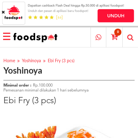
HOME
MENU
0
RESTAURANT
CARA
PESAN
Home
Yoshinoya
Ebi Fry (3 pcs)
Yoshinoya
OUR
COMPANY
KATA
Minimal order :
Rp.100.000
MEREKA
Pemesanan minimal dilakukan 1 hari sebelumnya
KATALOG
Ebi Fry (3 pcs)
LOYALTY
PROGRAM
FAQ
ABOUT