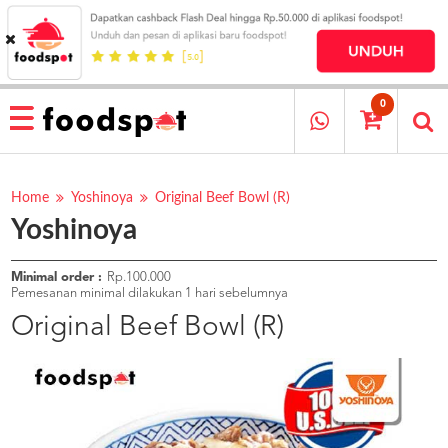
HOME
MENU
0
RESTAURANT
CARA
PESAN
Home
Yoshinoya
Original Beef Bowl (R)
Yoshinoya
OUR
COMPANY
KATA
Minimal order :
Rp.100.000
MEREKA
Pemesanan minimal dilakukan 1 hari sebelumnya
KATALOG
Original Beef Bowl (R)
LOYALTY
PROGRAM
FAQ
ABOUT