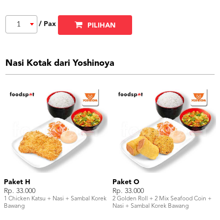
/ Pax
1
PILIHAN
Nasi Kotak dari Yoshinoya
Paket H
Paket O
Rp. 33.000
Rp. 33.000
1 Chicken Katsu + Nasi + Sambal Korek
2 Golden Roll + 2 Mix Seafood Coin +
Bawang
Nasi + Sambal Korek Bawang