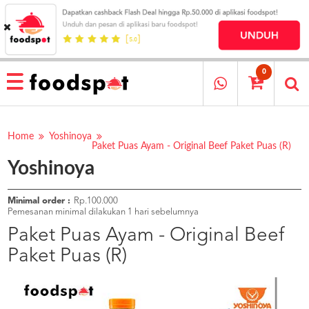
HOME
MENU
0
RESTAURANT
CARA
PESAN
Home
Yoshinoya
Paket Puas Ayam - Original Beef Paket Puas (R)
OUR
Yoshinoya
COMPANY
KATA
MEREKA
Minimal order :
Rp.100.000
Pemesanan minimal dilakukan 1 hari sebelumnya
KATALOG
Paket Puas Ayam - Original Beef
LOYALTY
Paket Puas (R)
PROGRAM
FAQ
ABOUT