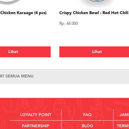
 Chicken Karaage (4 pcs)
Crispy Chicken Bowl : Red Hot Chili
Rp. 44.000
Lihat
Lihat
HAT SEMUA MENU
LOYALTY POINT
FAQ
JAM
PARTNERSHIP
BLOG
TERM