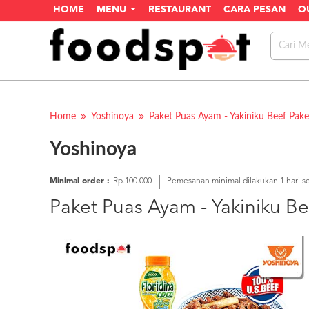
HOME
MENU
RESTAURANT
CARA PESAN
O
Home
Yoshinoya
Paket Puas Ayam - Yakiniku Beef Pake
Yoshinoya
Minimal order :
Rp.100.000
Pemesanan minimal dilakukan 1 hari 
Paket Puas Ayam - Yakiniku Be