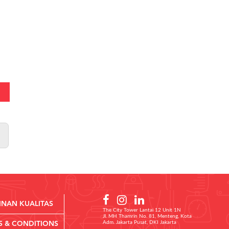
INAN KUALITAS
The City Tower Lantai 12 Unit 1N
Jl. MH Thamrin No. 81, Menteng, Kota
Adm. Jakarta Pusat, DKI Jakarta
S & CONDITIONS