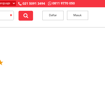
0811 9770 050
021 5091 3494
Daftar
Masuk