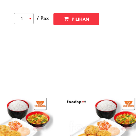
/ Pax
1
PILIHAN